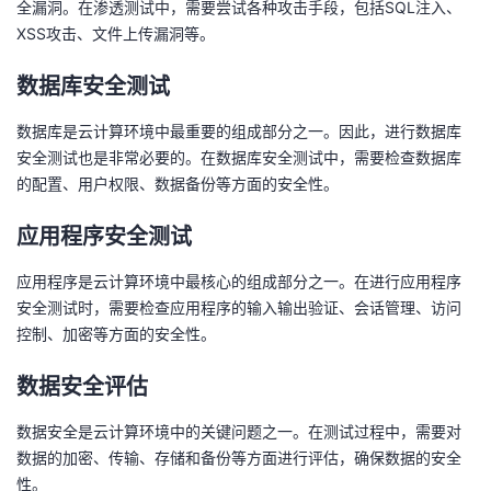
全漏洞。在渗透测试中，需要尝试各种攻击手段，包括SQL注入、
我
注
的
开
XSS攻击、文件上传漏洞等。
的
Programs
发
数据库安全测试
支
者
数据库是云计算环境中最重要的组成部分之一。因此，进行数据库
安全测试也是非常必要的。在数据库安全测试中，需要检查数据库
持
的配置、用户权限、数据备份等方面的安全性。
学
应用程序安全测试
我
堂
应用程序是云计算环境中最核心的组成部分之一。在进行应用程序
的
我
我
安全测试时，需要检查应用程序的输入输出验证、会话管理、访问
控制、加密等方面的安全性。
技
的
的
我
数据安全评估
术
云
课
的
我
数据安全是云计算环境中的关键问题之一。在测试过程中，需要对
支
声
程
认
的
我
数据的加密、传输、存储和备份等方面进行评估，确保数据的安全
性。