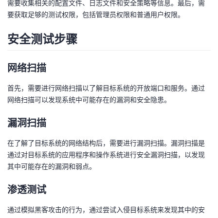
需要收集相关的配置文件、日志文件和安全策略等信息。最后，需
要获取足够的测试权限，包括管理员权限和普通用户权限。
者
安全测试步骤
我
的
我
网络扫描
博
的
我
首先，需要进行网络扫描以了解目标系统的开放端口和服务。通过
网络扫描可以发现系统中可能存在的漏洞和安全隐患。
客
论
的
我
漏洞扫描
坛
圈
的
我
在了解了目标系统的网络结构后，需要进行漏洞扫描。漏洞扫描是
通过对目标系统的应用程序和操作系统进行安全漏洞扫描，以发现
子
直
的
我
其中可能存在的漏洞和弱点。
我
播
活
的
渗透测试
我
动
关
的
通过模拟黑客攻击的行为，通过尝试入侵目标系统来发现其中的安