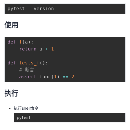
者
使用
我
的
我
def
f
(
a
)
:
return
 a 
+
1
博
的
我
def
tests_f
(
)
:
客
论
的
我
# 断言
assert
 func
(
1
)
==
2
坛
圈
的
我
执行
子
直
的
我
我
播
活
的
执行shell命令
我
动
关
的