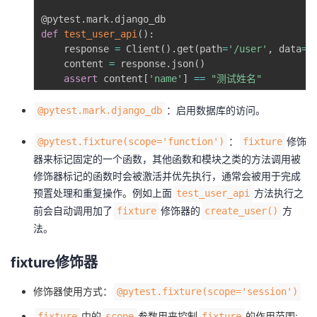
@pytest
.
mark
.
django_db
def
test_user_api
(
)
:
    response 
=
 Client
(
)
.
get
(
path
=
'/user'
,
 data
=
j
    content 
=
 response
.
json
(
)
assert
 content
[
'name'
]
==
"测试姓名"
：启用数据库的访问。
@pytest.mark.django_db
：
修饰
@pytest.fixture(scope='function')
fixture
器来标记固定的一个函数，其他函数和模块之类的方法调用被
修饰器标记的函数时会被激活并优先执行，通常会被用于完成
预置处理和重复操作。例如上面
方法执行之
test_user_api
前会自动调用加了
修饰器的
方
fixture
create_user()
法。
fixture修饰器
修饰器使用方式：
@pytest.fixture(scope='session')
中的
参数用来控制
的作用范围:
fixture
scope
fixture