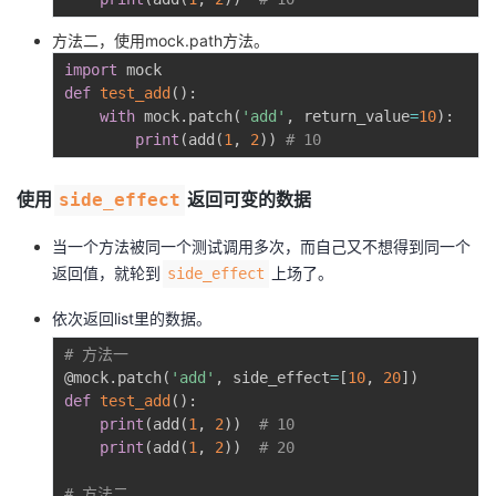
方法二，使用mock.path方法。
import
def
test_add
(
)
:
with
 mock
.
patch
(
'add'
,
 return_value
=
10
)
:
print
(
add
(
1
,
2
)
)
# 10
使用
返回可变的数据
side_effect
当一个方法被同一个测试调用多次，而自己又不想得到同一个
返回值，就轮到
上场了。
side_effect
依次返回list里的数据。
# 方法一
@mock
.
patch
(
'add'
,
 side_effect
=
[
10
,
20
]
)
def
test_add
(
)
:
print
(
add
(
1
,
2
)
)
# 10
print
(
add
(
1
,
2
)
)
# 20
# 方法二