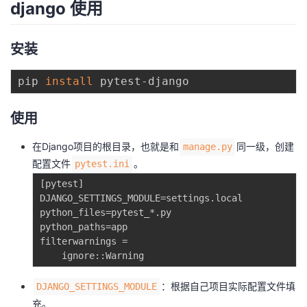
django 使用
我
注
的
开
安装
的
Programs
发
pip 
install
支
者
持
学
使用
在Django项目的根目录，也就是和
同一级，创建
manage.py
我
堂
配置文件
。
pytest.ini
的
我
我
[pytest]

DJANGO_SETTINGS_MODULE=settings.local

python_files=pytest_*.py

技
的
的
我
python_paths=app

filterwarnings =

术
云
课
的
我
支
声
程
认
的
我
：根据自己项目实际配置文件填
DJANGO_SETTINGS_MODULE
充。