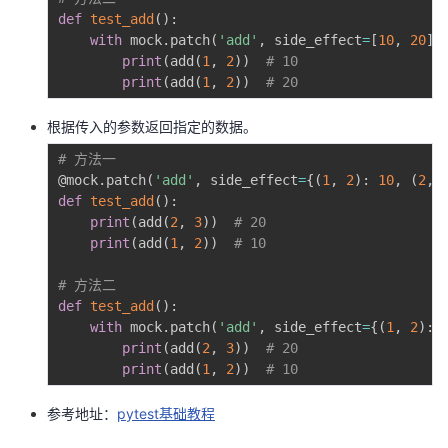
def
test_add
(
)
:
with
 mock
.
patch
(
'add'
,
 side_effect
=
[
10
,
20
]
)
print
(
add
(
1
,
2
)
)
# 10
print
(
add
(
1
,
2
)
)
# 20
根据传入的参数返回指定的数据。
# 方法一
@mock
.
patch
(
'add'
,
 side_effect
=
{
(
1
,
2
)
:
10
,
(
2
,
def
test_add
(
)
:
print
(
add
(
2
,
3
)
)
# 20
print
(
add
(
1
,
2
)
)
# 10
# 方法二
def
test_add
(
)
:
with
 mock
.
patch
(
'add'
,
 side_effect
=
{
(
1
,
2
)
:
print
(
add
(
2
,
3
)
)
# 20
print
(
add
(
1
,
2
)
)
# 10
参考地址：
pytest基础教程