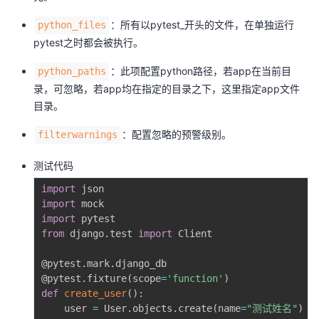
持
建
证
实
的
：所有以pytest_开头的文件，在单独运行
python_files
议
pytest之时都会被执行。
验
收
：此项配置python路径，若app在当前目
python_paths
藏
录，可忽略，若app均在指定的目录之下，这里指定app文件
目录。
：配置忽略的预警级别。
filterwarnings
测试代码
import
import
import
from
 django
.
test 
import
 Client

@pytest
.
mark
.
django_db
@pytest
.
fixture
(
scope
=
'function'
)
def
create_user
(
)
:
    user 
=
 User
.
objects
.
create
(
name
=
"测试姓名"
)