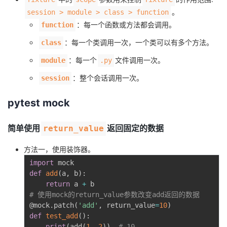
。
session > module > class > function
：每一个函数或方法都会调用。
function
：每一个类调用一次，一个类可以有多个方法。
class
：每一个
文件调用一次。
module
.py
：整个会话调用一次。
session
pytest mock
简单使用
返回固定的数据
return_value
方法一，使用装饰器。
import
def
add
(
a
,
 b
)
:
return
 a 
+
# 使用mock的return_value参数改变add返回的数据
@mock
.
patch
(
'add'
,
 return_value
=
10
)
def
test_add
(
)
:
print
(
add
(
1
,
2
)
)
# 10