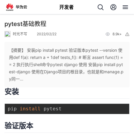
开发者
返
pytest基础教程
回
时光不写
2022/02/22
8.9k+
举
报
【摘要】 安装pip install pytest 验证版本pytest --version 使
用def f(a): return a + 1def tests_f(): # 断言 assert func(1) =
= 2 执行执行shell命令pytest django 使用 安装pip install pyt
个
est-django 使用在Django项目的根目录，也就是和manage.p
y同一...
我
人
安装
的
主
pip 
install
开
页
验证版本
发