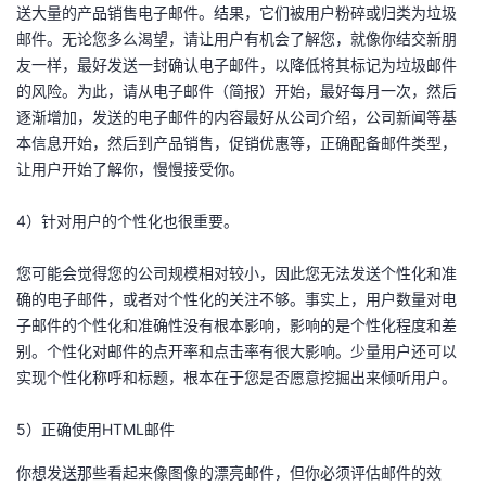
送大量的产品销售电子邮件。结果，它们被用户粉碎或归类为垃圾
议
注
验
收
邮件。无论您多么渴望，请让用户有机会了解您，就像你结交新朋
友一样，最好发送一封确认电子邮件，以降低将其标记为垃圾邮件
藏
的风险。为此，请从电子邮件（简报）开始，最好每月一次，然后
逐渐增加，发送的电子邮件的内容最好从公司介绍，公司新闻等基
本信息开始，然后到产品销售，促销优惠等，正确配备邮件类型，
让用户开始了解你，慢慢接受你。
4）针对用户的个性化也很重要。
您可能会觉得您的公司规模相对较小，因此您无法发送个性化和准
确的电子邮件，或者对个性化的关注不够。事实上，用户数量对电
子邮件的个性化和准确性没有根本影响，影响的是个性化程度和差
别。个性化对邮件的点开率和点击率有很大影响。少量用户还可以
实现个性化称呼和标题，根本在于您是否愿意挖掘出来倾听用户。
5）正确使用HTML邮件
你想发送那些看起来像图像的漂亮邮件，但你必须评估邮件的效