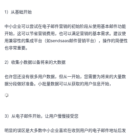
的
Programs
发
者
1）从基础开始
支
者
我
中小企业可以尝试在电子邮件营销的初始阶段从使用基本邮件功能
开始，这可以节省营销费用，也可以满足营销的基本需求。建议使
持
学
的
我
用兼容性的集成平台（如sendsaas邮件营销平台），操作的简便性
也非常重要。
我
堂
博
的
我
2）收集小数据以备将来的大数据
的
我
客
论
的
我
我
也许您还没有很多用户数据，但从一开始，您需要为将来的大量数
技
的
坛
圈
的
我
的
我
据分段做好准备。小批量数据可以从获取的用户信息开始，
术
云
子
直
的
我
课
的
我
支
声
播
活
的
程
认
的
我
3）从电子邮件开始，让用户慢慢接受您
持
建
动
关
证
实
的
明显的误区是大多数中小企业喜欢在收到用户的电子邮件地址后发