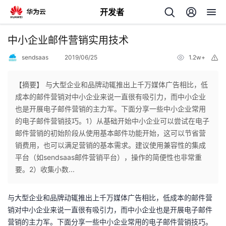
开发者
返
中小企业邮件营销实用技术
回
sendsaas
2019/06/25
1.2w+
举
报
【摘要】 与大型企业和品牌动辄推出上千万媒体广告相比，低
成本的邮件营销对中小企业来说一直很有吸引力，而中小企业
也是开展电子邮件营销的主力军。下面分享一些中小企业常用
个
的电子邮件营销技巧。1）从基础开始中小企业可以尝试在电子
邮件营销的初始阶段从使用基本邮件功能开始，这可以节省营
我
人
销费用，也可以满足营销的基本需求。建议使用兼容性的集成
平台（如sendsaas邮件营销平台），操作的简便性也非常重
我
的
主
要。2）收集小数...
我
的
开
页
与大型企业和品牌动辄推出上千万媒体广告相比，低成本的邮件营
销对中小企业来说一直很有吸引力，而中小企业也是开展电子邮件
我
的
开
发
营销的主力军。下面分享一些中小企业常用的电子邮件营销技巧。