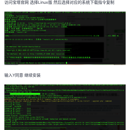
访问宝塔官网 选择Linux版 然后选择对应的系统下载指令复制
我
注
的
开
的
Programs
发
支
者
持
学
我
堂
输入Y同意 继续安装
的
我
我
技
的
的
我
术
云
课
的
我
支
声
程
认
的
我