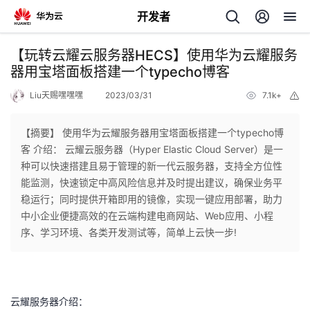
开发者
返
【玩转云耀云服务器HECS】使用华为云耀服务
回
器用宝塔面板搭建一个typecho博客
Liu天赐嘿嘿嘿
2023/03/31
7.1k+
举
报
【摘要】 使用华为云耀服务器用宝塔面板搭建一个typecho博
客 介绍： 云耀云服务器（Hyper Elastic Cloud Server）是一
个
种可以快速搭建且易于管理的新一代云服务器，支持全方位性
能监测，快速锁定中高风险信息并及时提出建议，确保业务平
我
人
稳运行；同时提供开箱即用的镜像，实现一键应用部署，助力
中小企业便捷高效的在云端构建电商网站、Web应用、小程
的
主
序、学习环境、各类开发测试等，简单上云快一步!
开
页
发
云耀服务器介绍：