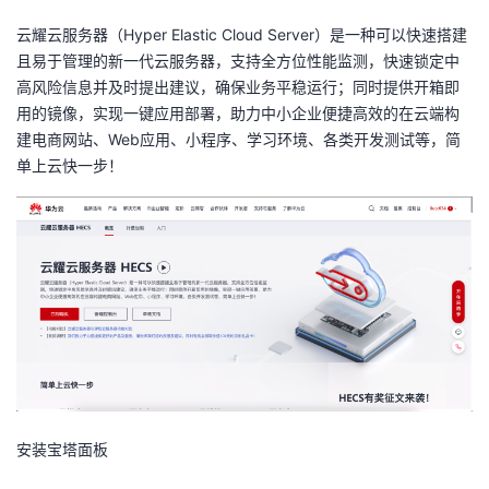
云耀云服务器（Hyper Elastic Cloud Server）是一种可以快速搭建
者
且易于管理的新一代云服务器，支持全方位性能监测，快速锁定中
高风险信息并及时提出建议，确保业务平稳运行；同时提供开箱即
我
用的镜像，实现一键应用部署，助力中小企业便捷高效的在云端构
建电商网站、Web应用、小程序、学习环境、各类开发测试等，简
的
我
单上云快一步！
博
的
我
客
论
的
我
坛
圈
的
我
子
直
的
我
我
播
活
的
安装宝塔面板
我
动
关
的