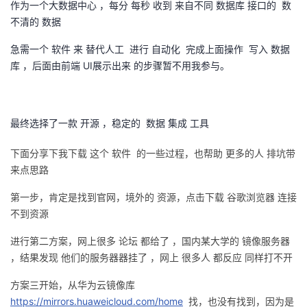
作为一个大数据中心 ，每分 每秒 收到 来自不同 数据库 接口的 数
不清的 数据
者
急需一个 软件 来 替代人工
进行 自动化
完成上面操作
写入 数据
我
库 ，后面由前端
UI
展示出来 的步骤暂不用我参与。
的
我
最终选择了一款 开源 ，稳定的
博
的
我
数据 集成 工具
下面分享下我下载
这个
软件
的一些过程，也帮助
更多的人
排坑带
客
论
的
我
来点思路
坛
圈
的
我
第一步，肯定是找到官网，境外的
资源，点击下载
谷歌浏览器
连接
不到资源
子
直
的
我
进行第二方案，网上很多
论坛
都给了
，国内某大学的
镜像服务器
我
播
活
的
，结果发现
他们的服务器器挂了
，网上
很多人
都反应
同样打不开
方案三开始，从华为云镜像库
我
动
关
的
https://mirrors.huaweicloud.com/home
找，也没有找到，因为是