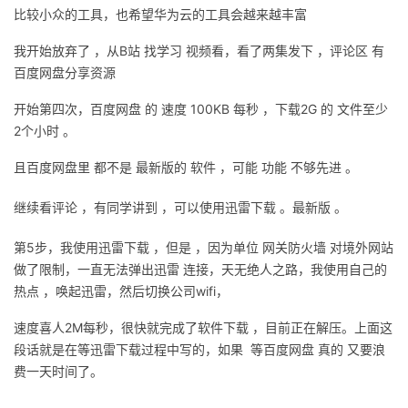
比较小众的工具，也希望华为云的工具会越来越丰富
我
注
的
开
我开始放弃了
，从
B
站
找学习
视频看，看了两集发下
，评论区
有
的
Programs
发
百度网盘分享资源
支
开始第四次，百度网盘
者
的
速度
100KB
每秒
，下载
2G
的
文件至少
2
个小时
。
持
学
且百度网盘里
都不是
最新版的
软件
，可能
功能
不够先进
。
我
堂
继续看评论
，有同学讲到
，可以使用迅雷下载
。最新版
。
的
我
我
第
5
步，我使用迅雷下载
，但是
，因为单位
网关防火墙
对境外网站
做了限制，一直无法弹出迅雷
连接，天无绝人之路，我使用自己的
技
的
的
我
热点
，唤起迅雷，然后切换公司
wifi
，
速度喜人
2M
每秒，很快就完成了软件下载
，目前正在解压。上面这
术
云
课
的
我
段话就是在等迅雷下载过程中写的，如果
等百度网盘
真的
又要浪
费一天时间了。
支
声
程
认
的
我