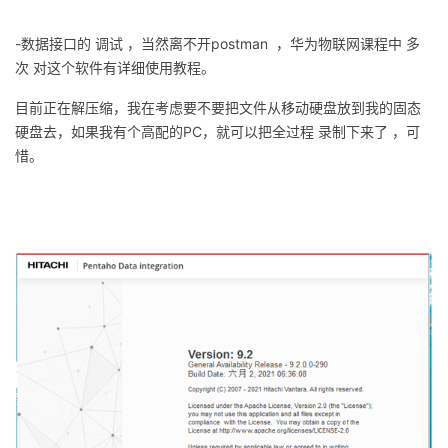
持
建
证
实
的
-
数据接口的
调试
，当然离不开
postman
，华为物联网课程中
多
议
验
收
次
对这个软件有详细使用教程。
目前正在解压缩，我在考虑要不要把文件从移动硬盘放到我的固态
藏
硬盘去，如果我有个高配的
PC
，就可以把全过程
录制下来了
，可
惜。