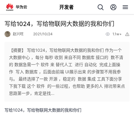
开发者
返
写给1024，写给物联网大数据的我和你们
回
赵兴旺
2021/10/24
1.1w+
举
报
【摘要】 写给1024，写给物联网大数据的我和你们 作为一个
大数据中心 ，每分 每秒 收到 来自不同 数据库 接口的 数不清
的 数据急需一个 软件 来 替代人工 进行 自动化 完成上面操
个
作 写入 数据库 ，后面由前端 UI展示出来 的步骤暂不用我参
与。 最终选择了一款 开源 ，稳定的 数据 集成 工具下面分享
我
人
下我下载 这个 软件 的一些过程，也帮助 更多的人 排坑带来点
思路第一步，肯定是找...
的
主
写给
1024
，写给物联网大数据的我和你们
开
页
发