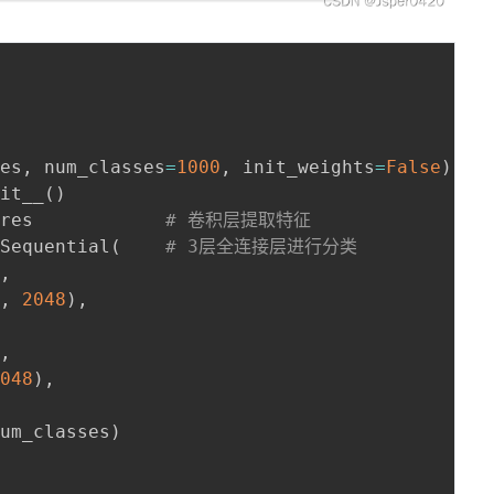
res
,
 num_classes
=
1000
,
 init_weights
=
False
)
:
#
nit__
(
)
 features			
# 卷积层提取特征
.
Sequential
(
# 3层全连接层进行分类
)
,
7
,
2048
)
,
)
,
2048
)
,
num_classes
)