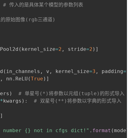
:
# 传入的是具体某个模型的参数列表
入的原始图像(rgb三通道)
xPool2d
(
kernel_size
=
2
,
 stride
=
2
)
]
2d
(
in_channels
,
 v
,
 kernel_size
=
3
,
 padding
=
1
)
d
,
 nn
.
ReLU
(
True
)
]
yers
)
# 单星号(*)将参数以元组(tuple)的形式导入
**
kwargs
)
:
# 双星号(**)将参数以字典的形式导入
e
]
l number {} not in cfgs dict!"
.
format
(
model_n