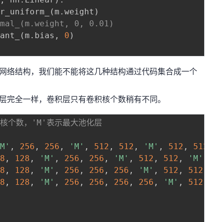
er_uniform_
(
m
.
weight
)
rmal_(m.weight, 0, 0.01)
tant_
(
m
.
bias
,
0
)
6等多种网络结构，我们能不能将这几种结构通过代码集合成一个
接层完全一样，卷积层只有卷积核个数稍有不同。
积核个数，'M'表示最大池化层
'M'
,
256
,
256
,
'M'
,
512
,
512
,
'M'
,
512
,
512
,
28
,
128
,
'M'
,
256
,
256
,
'M'
,
512
,
512
,
'M'
,
5
28
,
128
,
'M'
,
256
,
256
,
256
,
'M'
,
512
,
512
,
5
28
,
128
,
'M'
,
256
,
256
,
256
,
256
,
'M'
,
512
,
5