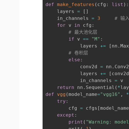
def
make_features
(
cfg
:
list
)
    layers 
=
[
]
    in_channels 
=
3
# 输
for
 v 
in
 cfg
:
# 最大池化层
if
 v 
==
"M"
:
            layers 
+=
[
nn
.
Ma
# 卷积层
else
:
            conv2d 
=
 nn
.
Conv
            layers 
+=
[
conv2
            in_channels 
=
 v

return
 nn
.
Sequential
(
*
la
def
vgg
(
model_name
=
"vgg16"
,
try
:
        cfg 
=
 cfgs
[
model_nam
except
:
print
(
"Warning: mode
        exit
(
-
1
)