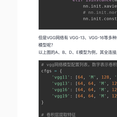
                nn
.
init
.
xavi
# nn.init.no
                nn
.
init
.
cons
但是VGG网络有 VGG-13、VGG-1
模型呢？
以上图的A、B、D、E模型为例，其全连
# vgg网络模型配置列表，数字表示卷
cfgs 
=
{
'vgg11'
:
[
64
,
'M'
,
128
,
'vgg13'
:
[
64
,
64
,
'M'
,
1
'vgg16'
:
[
64
,
64
,
'M'
,
1
'vgg19'
:
[
64
,
64
,
'M'
,
1
}
# 卷积层提取特征