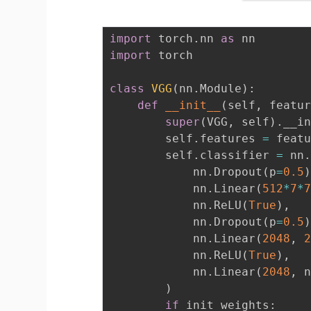
import
 torch
.
nn 
as
import
 torch

class
VGG
(
nn
.
Module
)
:
def
__init__
(
self
,
 featu
super
(
VGG
,
 self
)
.
__i
        self
.
features 
=
        self
.
classifier 
=
 nn
            nn
.
Dropout
(
p
=
0.5
            nn
.
Linear
(
512
*
7
*
            nn
.
ReLU
(
True
)
,
            nn
.
Dropout
(
p
=
0.5
            nn
.
Linear
(
2048
,
            nn
.
ReLU
(
True
)
,
            nn
.
Linear
(
2048
,
 
)
if
 init_weights
: