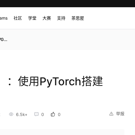
rams
社区
学堂
大赛
支持
茶思屋
网络
：使用PyTorch搭建
举报
2
6.5k+
0
0