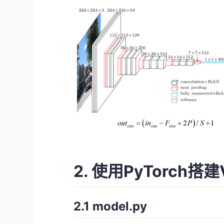
2. 使用PyTorch搭
2.1
model.py