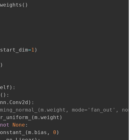
_weights
(
)
 start_dim
=
1
)
x
)
self
)
:
s
(
)
:
 nn
.
Conv2d
)
:
iming_normal_(m.weight, mode='fan_out', nonli
er_uniform_
(
m
.
weight
)
not
None
:
constant_
(
m
.
bias
,
0
)
m
,
 nn
.
Linear
)
: