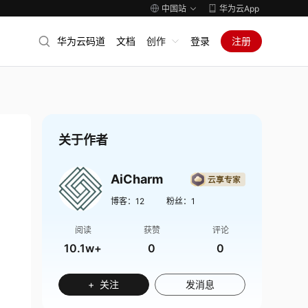
中国站
华为云App
华为云码道
文档
创作
登录
注册
关于作者
AiCharm
博客：
12
粉丝：
1
阅读
获赞
评论
10.1w+
0
0
+ 关注
发消息