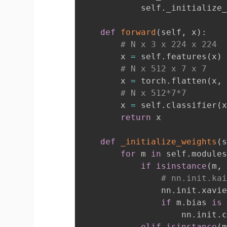
            self
.
_initialize
def
forward
(
self
,
 x
)
:
# N x 3 x 224 x 224
        x 
=
 self
.
features
(
x
)
# N x 512 x 7 x 7
        x 
=
 torch
.
flatten
(
x
,
# N x 512*7*7
        x 
=
 self
.
classifier
(
return
 x

def
_initialize_weights
(
for
 m 
in
 self
.
module
if
isinstance
(
m
,
# nn.init.ka
                nn
.
init
.
xavi
if
 m
.
bias 
is
                    nn
.
init
.
elif
isinstance
(