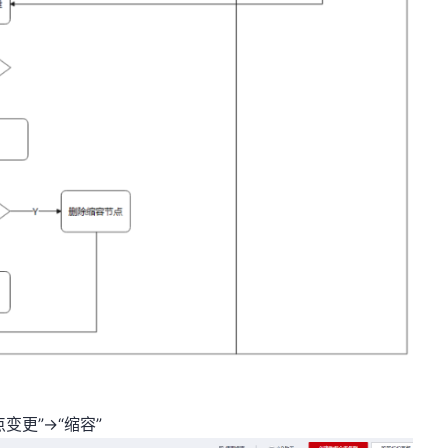
更”->“缩容”