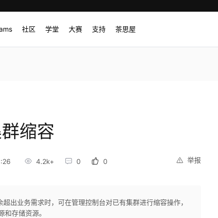
rams
社区
学堂
大赛
支持
茶思屋
)集群缩容
举报
:26
4.2k+
0
0
余超出业务需求时，可在管理控制台对已有集群进行缩容操作，
算资源和存储资源。