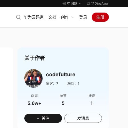
中国站
华为云App
华为云码道
文档
创作
登录
注册
关于作者
codefulture
博客：
7
粉丝：
1
阅读
获赞
评论
5.6w+
5
1
+ 关注
发消息