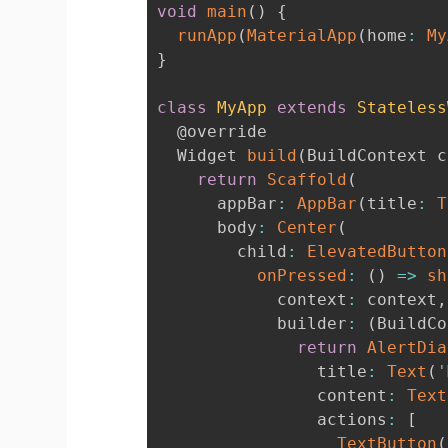
void
main
(
)
{
runApp
(
MaterialApp
(
home
:
My
}
class
MyApp
extends
Stateless
  @override

  Widget 
build
(
BuildContext c
return
Scaffold
(
      appBar
:
AppBar
(
title
:
T
      body
:
Center
(
        child
:
ElevatedButton
onPressed
:
(
)
=>
sh
            context
:
 context
,
            builder
:
(
BuildCo
return
AlertDia
                title
:
Text
(
'
                content
:
Text
                actions
:
[
TextButton
(