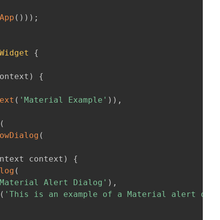
App
(
)
)
)
;
Widget
{
ontext
)
{
ext
(
'Material Example'
)
)
,
(
owDialog
(
ntext context
)
{
log
(
Material Alert Dialog'
)
,
(
'This is an example of a Material alert dia