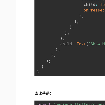
                    child
:
Te
onPressed
)
,
]
,
)
;
}
,
)
,
          child
:
Text
(
'Show M
)
,
)
,
)
;
}
}
库比蒂诺：
import
'package:flutter/cuper