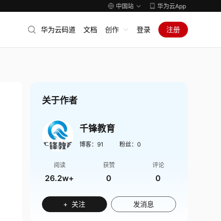
中国站
华为云App
华为云码道
文档
创作
登录
注册
关于作者
千锋教育
博客：
91
粉丝：
0
阅读
获赞
评论
26.2w+
0
0
+ 关注
发消息