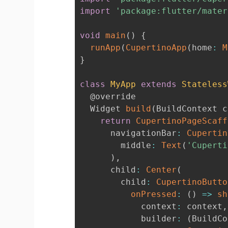
import
'package:flutter/mater
void
main
(
)
{
runApp
(
CupertinoApp
(
home
:
M
}
class
MyApp
extends
Stateless
  @override

  Widget 
build
(
BuildContext c
return
CupertinoPageScaff
      navigationBar
:
Cupertin
        middle
:
Text
(
'Cuperti
)
,
      child
:
Center
(
        child
:
CupertinoButto
onPressed
:
(
)
=>
sh
            context
:
 context
,
            builder
:
(
BuildCo