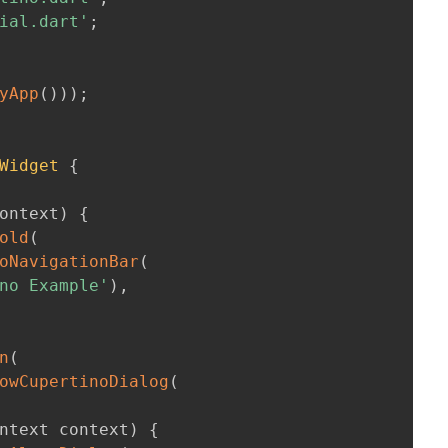
ial.dart'
;
yApp
(
)
)
)
;
Widget
{
ontext
)
{
old
(
oNavigationBar
(
no Example'
)
,
n
(
owCupertinoDialog
(
ntext context
)
{