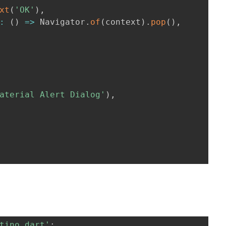
xt
(
'OK'
)
,
:
(
)
=>
 Navigator
.
of
(
context
)
.
pop
(
)
,
aterial Alert Dialog'
)
,
tino.dart'
;