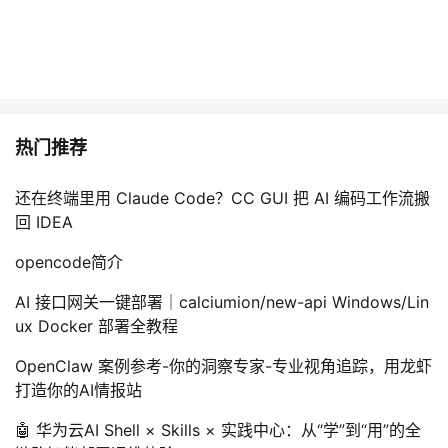
b
}
\
r
m
\
热门推荐
{
a
还在终端里用 Claude Code？CC GUI 把 AI 编码工作流搬
,
回 IDEA
b
\
opencode简介
}
AI 接口网关一键部署｜calciumion/new-api Windows/Lin
=
ux Docker 部署全教程
\
{
OpenClaw 案例参考-你的洞察专家-专业视角追踪，用龙虾
b
打造你的AI情报站
,
a
🤖 华为云AI Shell × Skills × 实践中心：从“学”到“用”的全
\