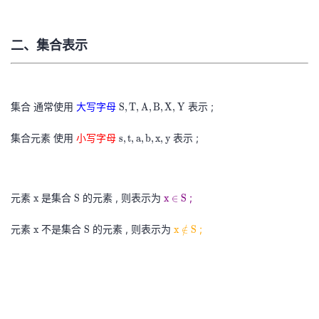
我
注
的
开
二、集合表示
的
Programs
发
支
者
集合 通常使用
大写字母
S
表示 ;
S
,
T
,
A
,
B
,
X
,
Y
持
学
,
集合元素 使用
小写字母
s
表示 ;
s
,
t
,
a
,
b
,
x
,
y
T
我
堂
,
,
t
A
的
我
,
我
,
元素
x
是集合
S
的元素 , 则表示为
x
;
x
S
x
∈
S
a
B
\
\
∈
技
的
,
的
我
,
元素
x
不是集合
S
的元素 , 则表示为
x
;
x
S
x
∈
/
S
r
r
S
b
X
\
\
∉
m
m
\
术
云
,
课
的
我
,
r
r
S
x
S
r
x
Y
m
m
\
m
支
声
,
程
认
的
我
\
x
S
r
x
y
r
m
\