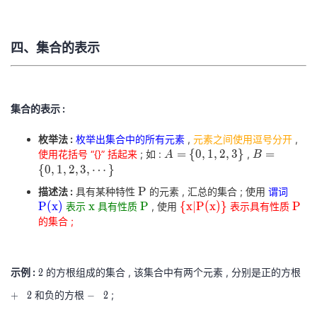
,
\
N
∈
⋯
r
=
N
m
\
四、集合的表示
+
}
N
{
,
\
^
0
q
r
+
,
∈
m
=
集合的表示 :
1
Z
Z
\
,
}
=
枚举法 :
枚举出集合中的所有元素
,
元素之间使用逗号分开
,
{
2
\
A
B
=
{
0
,
1
,
2
,
3
}
=
使用花括号 “{}” 括起来
; 如 :
,
\
A
B
1
,
=
=
{
0
,
1
,
2
,
3
,
⋯
}
r
{
,
⋯
{
{
m
0
P
P
P
描述法 :
具有某种特性
的元素 , 汇总的集合 ; 使用
谓词
2
\
0
0
Q
\rm
(
x
P
{
P
P
(
x
)
x
P
{
x∣P
(
x
)}
P
,
表示
具有性质
, 使用
表示具有性质
,
,
,
}
P
x
\rm
\rm
x
\rm
=
的集合 ;
\
1
1
3
)
x
P
∣
P
\
,
,
p
,
\rm
P
2
2
{
m
⋯
P(x)
(
,
,
x
示例 :
2
的方根组成的集合 , 该集合中有两个元素 , 分别是正的方根
+
2
1
x
\
3
3
|
2
2
−
)
,
}
}
,
和负的方根
;
+
2
−
2
}
\
+
2
\
A
⋯