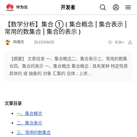
开发者
返
【数学分析】集合 ① ( 集合概念 | 集合表示 |
回
常用的数集合 | 集合的表示 )
韩曙亮
2022/09/25
9.2k+
举
报
【摘要】 文章目录 一、集合概念二、集合表示三、常用的数集
合四、集合的表示 一、集合概念 集合概念 : 具有某种 特定性质
个
具体的 或 抽象的 对象 汇集的 总体 ; 上述...
我
人
的
主
文章目录
一、集合概念
开
页
二、集合表示
发
三、常用的数集合