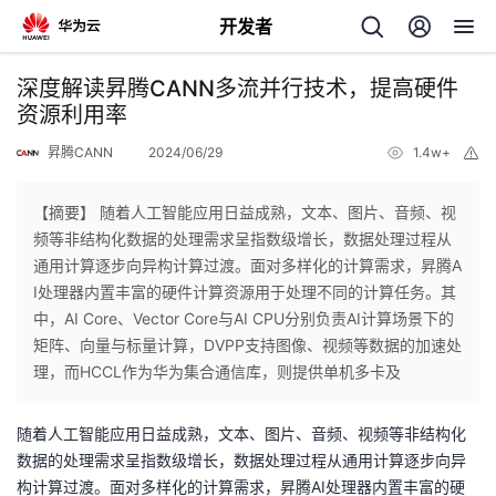
开发者
返
深度解读昇腾CANN多流并行技术，提高硬件
回
资源利用率
昇腾CANN
2024/06/29
1.4w+
举
报
【摘要】 随着人工智能应用日益成熟，文本、图片、音频、视
频等非结构化数据的处理需求呈指数级增长，数据处理过程从
个
通用计算逐步向异构计算过渡。面对多样化的计算需求，昇腾A
I处理器内置丰富的硬件计算资源用于处理不同的计算任务。其
我
人
中，AI Core、Vector Core与AI CPU分别负责AI计算场景下的
矩阵、向量与标量计算，DVPP支持图像、视频等数据的加速处
的
主
理，而HCCL作为华为集合通信库，则提供单机多卡及
开
页
随着人工智能应用日益成熟，文本、图片、音频、视频等非结构化
数据的处理需求呈指数级增长，数据处理过程从通用计算逐步向异
发
构计算过渡。面对多样化的计算需求，昇腾AI处理器内置丰富的硬