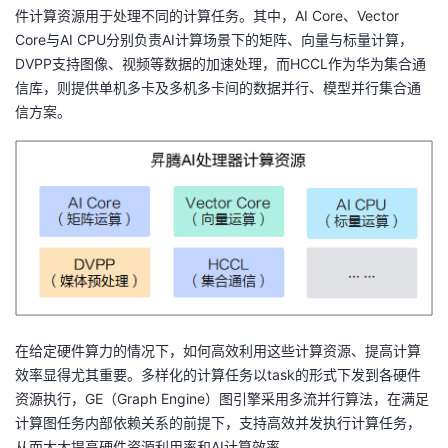
件计算资源用于处理不同的计算任务。其中，AI Core、Vector
者
Core与AI CPU分别负责AI计算场景下的矩阵、向量与标量计算，
DVPP支持图像、视频等数据的加速处理，而HCCL作为华为集合通
我
信库，则提供单机多卡及多机多卡间的数据并行、模型并行集合通
信方案。
的
我
博
的
我
客
论
的
我
坛
圈
的
我
子
直
的
我
在给定硬件算力的情况下，如何高效利用这些计算资源、提高计算
我
播
活
的
效率显得尤其重要。多样化的计算任务以task的形式下发到各硬件
资源执行，GE（Graph Engine）图引擎采用多流并行算法，在满足
我
动
关
的
计算图任务内部依赖关系的前提下，支持高效并发执行计算任务，
从而大大提高硬件资源利用率和AI计算效率。