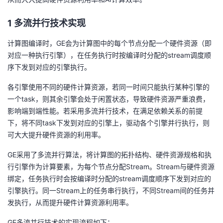
我
注
的
开
1 多流并行技术实现
的
Programs
发
计算图编译时，GE会为计算图中的每个节点分配一个硬件资源（即
对应一种执行引擎），在任务执行时按编译时分配的stream调度顺
支
者
序下发到对应的引擎执行。
持
学
各引擎使用不同的硬件计算资源，若同一时间只能执行某种引擎的
一个task，则其余引擎会处于闲置状态，导致硬件资源严重浪费，
我
堂
影响端到端性能。若采用多流并行技术，在满足依赖关系的前提
下，将不同task下发到对应的引擎上，驱动各个引擎并行执行，则
的
我
我
可大大提升硬件资源的利用率。
GE采用了多流并行算法，将计算图的拓扑结构、硬件资源规格和执
技
的
的
我
行引擎作为计算要素，为每个节点分配Stream。Stream与硬件资源
绑定，任务执行时会按编译时分配的stream调度顺序下发到对应的
术
云
课
的
我
引擎执行。同一Stream上的任务串行执行，不同Stream间的任务并
发执行，从而提升硬件计算资源利用率。
支
声
程
认
的
我
GE多流并行技术的实现流程如下：