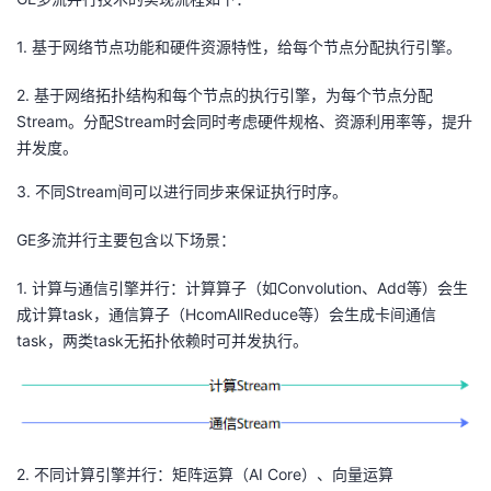
持
建
证
实
的
1. 基于网络节点功能和硬件资源特性，给每个节点分配执行引擎。
议
验
收
2. 基于网络拓扑结构和每个节点的执行引擎，为每个节点分配
藏
Stream。分配Stream时会同时考虑硬件规格、资源利用率等，提升
并发度。
3. 不同Stream间可以进行同步来保证执行时序。
GE多流并行主要包含以下场景：
1. 计算与通信引擎并行：计算算子（如Convolution、Add等）会生
成计算task，通信算子（HcomAllReduce等）会生成卡间通信
task，两类task无拓扑依赖时可并发执行。
2. 不同计算引擎并行：矩阵运算（AI Core）、向量运算