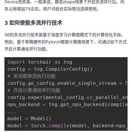
Device流资源，一般来说，静态shape场景下开启多流并行后，内
存占用增加7%左右，用户可结合实际情况选择使用。
3 如何使能多流并行技术
GE的多流并行技术是基于深度学习计算图模式下的计算优化手段，
例如，基于昇腾硬件的Pytorch框架计算图场景下，可通过如下方式
开启计算通信并行功能。
import
 torchair 
as
 tng

config 
=
 tng
.
CompilerConfig
(
)
# 关闭图单流执行功能
config
.
ge_config
.
enable_single_stream 
=
Fa
# 开启计算通信并行功能
config
.
experimental_config
.
cc_parallel_ena
npu_backend 
=
 tng
.
get_npu_backend
(
compiler
.
.
.
model 
=
 Model
(
)
model 
=
 torch
.
compile
(
model
,
 backend
=
npu_b