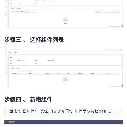
我
注
的
开
的
Programs
发
支
者
步骤三 、 选择组件列表
持
学
我
堂
的
我
我
技
的
的
我
步骤四 、 新增组件
术
云
课
的
我
单击“新增组件”，选择“自定义配置”，组件类型选择“通用”。
支
声
程
认
的
我