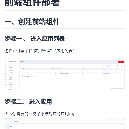
前端组件部署
者
一、创建前端组件
我
的
我
步骤一 、 进入应用列表
选择左侧菜单栏“应用管理”->“应用列表”
博
的
我
客
论
的
我
坛
圈
的
我
子
直
的
我
步骤二、 进入应用
我
播
活
的
进入你需要的业务子系统对应的应用中。
我
动
关
的