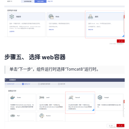
持
建
证
实
的
议
验
收
藏
步骤五、 选择 web容器
单击“下一步”，组件运行时选择“Tomcat8”运行时。