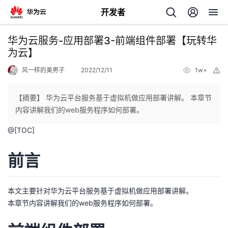
开发者
返
华为云服务-应用部署3-前端组件部署【玩转华
回
为云】
风一样的美男子
2022/12/11
1w+
举
报
【摘要】 华为云平台服务基于虚拟机做应用部署讲解。 本章节
内容讲解我们的web服务程序如何部署。
个
@[TOC]
我
人
前言
的
主
本文主要针对华为云平台服务基于虚拟机做应用部署讲解。
开
页
本章节内容讲解我们的web服务程序如何部署。
发