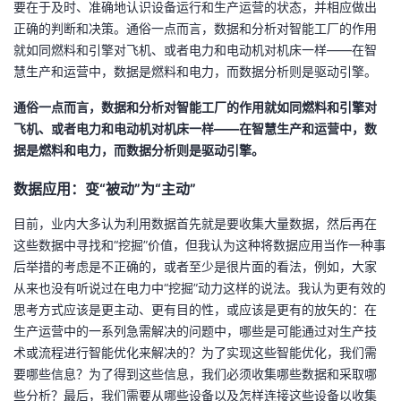
要在于及时、准确地认识设备运行和生产运营的状态，并相应做出
持
建
证
实
的
正确的判断和决策。通俗一点而言，数据和分析对智能工厂的作用
就如同燃料和引擎对飞机、或者电力和电动机对机床一样——在智
议
验
收
慧生产和运营中，数据是燃料和电力，而数据分析则是驱动引擎。
藏
通俗一点而言，数据和分析对智能工厂的作用就如同燃料和引擎对
飞机、或者电力和电动机对机床一样——在智慧生产和运营中，数
据是燃料和电力，而数据分析则是驱动引擎。
数据应用：变“被动”为“主动”
目前，业内大多认为利用数据首先就是要收集大量数据，然后再在
这些数据中寻找和“挖掘”价值，但我认为这种将数据应用当作一种事
后举措的考虑是不正确的，或者至少是很片面的看法，例如，大家
从来也没有听说过在电力中“挖掘”动力这样的说法。我认为更有效的
思考方式应该是更主动、更有目的性，或应该是更有的放矢的：在
生产运营中的一系列急需解决的问题中，哪些是可能通过对生产技
术或流程进行智能优化来解决的？为了实现这些智能优化，我们需
要哪些信息？为了得到这些信息，我们必须收集哪些数据和采取哪
些分析？最后，我们需要从哪些设备以及怎样连接这些设备以收集