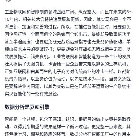
我
注
的
开
工业物联网和智能制造领域战线广阔、纵深宏大，而且在未来的5～
10年内，相关技术仍将快速发展和更新，因此，其实现会是一个不
的
Programs
发
断更新、加强和完善的过程。所以，在推进智能制造时，既要避免
因企图打造一个面面俱全的系统而全线出击，最终却导致事倍功半
支
者
甚至半途而废；也要避免既无战略远景指导也无业务价值驱动，单
纯由技术主导的零敲碎打；更要避免对其熟视无睹或措手无策，以
持
学
致屡屡拖延、错失良机。工业物联网和智能制造为一些企业的发展
壮大提供了天赐良机，也会给一些企业带来难以避免的生存危机，
我
堂
正如互联网和由其而生的电子商务对传统商业的冲击一样。以战略
愿景为指导，以业务价值为驱动，以先进技术为手段，当务之急就
的
我
我
是要解决业务问题，以其为突破口是在已经部署运营的生产系统中
实现智能化的一条有效途径。
技
的
的
我
数据分析是驱动引擎
术
云
课
的
我
智能是一个过程，包含了感知、认识，根据目的做出决策并采取行
动，以得到所期望的效果这样一个循环过程。更完整一点来说，其
支
声
程
认
的
我
还包括学习、调整和适应的环节。数据分析在智能工厂中的作用主