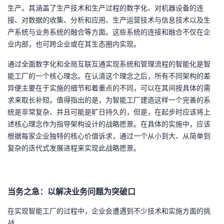
生产。其涵盖了生产技术和生产过程的数字化、对机器设备的连
者
接、对数据的收集、分析和应用、生产运营技术与信息技术以及生
产系统与业务系统的融合等方面。这些系统的连接和融合不仅在企
我
业内部，也可跨企业或在其生态圈内实现。
通过全面数字化和全局互联互通实现系统和管理流程的智能化是智
的
我
能工厂的一个核心理念。在认清这个理念之后，所有不同架构的差
异便主要在于实施的细节和着重点的不同，可以在其间按具体的需
博
的
我
求来取长补短。值得指出的是，为智能工厂建造这样一个完善的系
统是非常复杂、并且可能是旷日持久的，但是，在起步时应该将上
客
论
的
我
述核心理念作为指导架构设计的战略愿景。在具体的实施中，应该
根据每家企业独特的核心价值诉求，通过一个从小到大、从简单到
坛
圈
的
我
复杂的迭代式发展进程来实现此战略愿景。
子
直
的
我
我
播
活
的
当务之急：以解决业务问题为突破口
我
动
关
的
在实现智能工厂的过程中，企业会遭遇到不少技术和实施方面的挑
战。