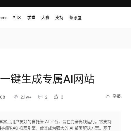
rams
社区
学堂
大赛
支持
茶思屋
k 一键生成专属AI网站
举报
:08
2.1w+
2
3
功能丰富且用户友好的自托管 AI 平台，旨在完全离线运行。它支持
PI，并内置RAG 推理引擎，使其成为强大的 AI 部署解决方案。基于