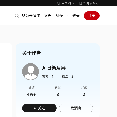
中国站
华为云App
华为云码道
文档
创作
登录
注册
关于作者
AI日新月异
博客：
4
粉丝：
2
阅读
获赞
评论
4w+
3
2
+ 关注
发消息