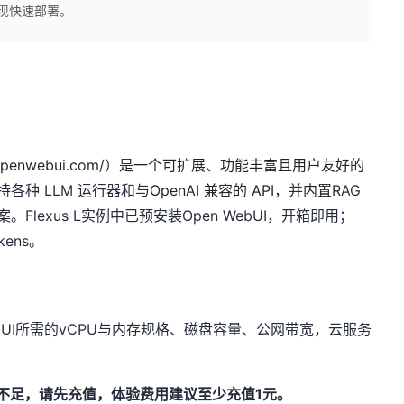
实现快速部署。
penwebui.com/）
是一个可扩展、功能丰富且用户友好的
持各种 LLM 运行器和与
OpenAI 兼容的 API
，并
内置
RAG
案
。Flexus L实例中已预安装Open WebUI，开箱即用；
ens。
UI
所需的
vCPU
与内存规格、磁盘容量、公网带宽，云服务
不足，请先充值，体验费用建议至少充值
1
元。