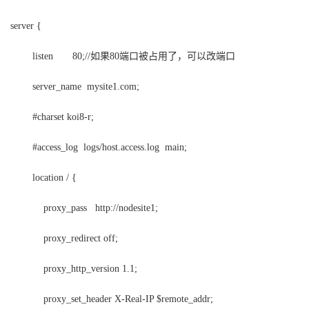
我
注
的
开
server {
的
Programs
发
如果
端口被占用了，可以改端口
listen 80;//
80
支
者
server_name mysite1.com;
持
学
#charset koi8-r;
#access_log logs/host.access.log main;
我
堂
location / {
的
我
我
proxy_pass http://nodesite1;
技
的
的
我
proxy_redirect off;
术
云
课
的
我
proxy_http_version 1.1;
支
声
程
认
的
我
proxy_set_header X-Real-IP $remote_addr;