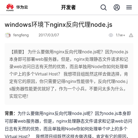
开发者
返
windows环境下nginx反向代理node.js
回
fengfeng
2017/03/07
1.1w+
举
报
【摘要】 为什么要做用nginx反向代理node.js呢？因为node.js
本身即可部署web服务器，但是，nginx处理静态文件请求和记
录web访问日志有天然的优势，而且单独用Node你如何处理单
个
个IP上的多个Virtual Host？ 我想项目组既然这样去做选择，肯
定有它的原因，你只需要记得nginx性能很牛，反向代理node.j
我
人
s服务器性能更优就好了，作为一个小兵，不要问太多为什么，
实现它吧！
的
主
nginx
node.js
node.js
背景：
为什么要做用
反向代理
呢？因为
本身即
开
页
web
nginx
web
可部署
服务器，但是，
处理静态文件请求和记录
访问
Node
IP
日志有天然的优势，而且单独用
你如何处理单个
上的多个
发
Virtual Host
？
我想项目组既然这样去做选择，肯定有它的原因，