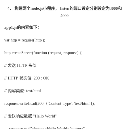
4、
构建两个
node.js
小程序，
listen
的端口设定分别设定为
3000
和
4000
的内容如下：
app1.js
var http = require('http');
http.createServer(function (request, response) {
发送
头部
//
HTTP
状态值
// HTTP
: 200 : OK
内容类型
//
: text/html
response.writeHead(200, {'Content-Type': 'text/html'});
发送响应数据
//
"Hello World"
response.end('<button>Hello World</button>');