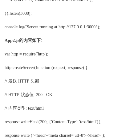
}).listen(3000);
console.log('Server running at http://127.0.0.1:3000/');
的内容如下：
App2.js
var http = require('http');
http.createServer(function (request, response) {
发送
头部
//
HTTP
状态值
// HTTP
: 200 : OK
内容类型
//
: text/html
response.writeHead(200, {'Content-Type': 'text/html'});
response.write ("<head><meta charset='utf-8'></head>");