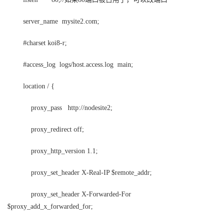
server_name mysite2.com;
#charset koi8-r;
#access_log logs/host.access.log main;
location / {
proxy_pass http://nodesite2;
proxy_redirect off;
proxy_http_version 1.1;
proxy_set_header X-Real-IP $remote_addr;
proxy_set_header X-Forwarded-For
$proxy_add_x_forwarded_for;