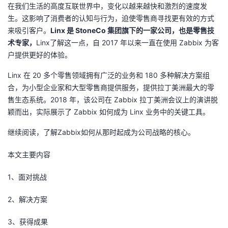
在我们生活的高度互联世界中，变化以越来越快和激烈的速度发
者
生。这影响了消费者的认知与行为，迫使零售商寻找更有效的方式
来吸引客户。
Linx 是 StoneCo 集团旗下的一家公司，也是零售技
术专家，
我
Linx了解这一点，自 2017 年以来一直在使用 Zabbix 为客
户提供更好的体验。
的
我
Linx 在 20 多个零售领域拥有广泛的业务和 180 多种解决方案组
合，为小型企业家和大型零售商提供服务，提供拉丁美洲最大的零
博
的
我
售生态系统。2018 年，该公司在 Zabbix 拉丁美洲会议上的演讲脱
颖而出，实际展示了 Zabbix 如何成为 Linx 业务中的关键工具。
客
论
的
我
继续阅读，了解Zabbix如何从那时起成为公司战略的核心。
坛
圈
的
我
本文主要内容
子
直
的
我
1、面对挑战
我
播
活
的
2、解决方案
我
动
关
的
3、获得成果