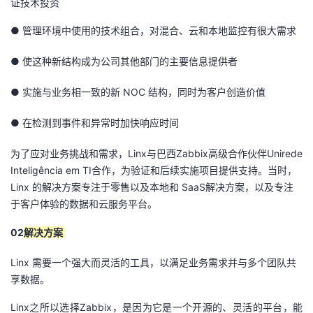
证技术投资
持
建
证
实
的
● 管理环境中使用的技术组合，对混合、云和本地监控有很大需求
议
验
收
● 使这种新结构成为公司其他部门的主要信息提供者
藏
● 实施与业务相一致的新 NOC 结构，同时为客户创造价值
● 在检测到事件和异常时加快响应时间
为了应对业务挑战和需求，Linx与巴西Zabbix高级合作伙伴Unirede
Inteligência em TI合作，为验证和后续实施项目提供支持。当时，
Linx 的解决方案专注于零售以及本地和 SaaS解决方案，以及专注
于客户体验的数据和云服务平台。
02
解决方案
Linx 需要一个强大而灵活的工具，以满足业务需求并与多个团队共
享数据。
Linx之所以选择Zabbix，是因为它是一个开源的、灵活的平台，能