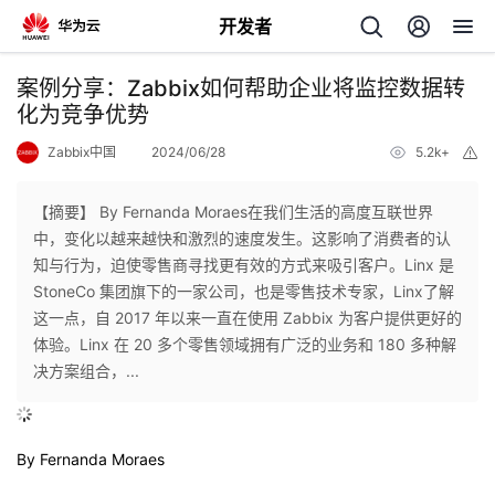
开发者
返
案例分享：Zabbix如何帮助企业将监控数据转
回
化为竞争优势
Zabbix中国
2024/06/28
5.2k+
举
报
【摘要】 By Fernanda Moraes在我们生活的高度互联世界
中，变化以越来越快和激烈的速度发生。这影响了消费者的认
个
知与行为，迫使零售商寻找更有效的方式来吸引客户。Linx 是
StoneCo 集团旗下的一家公司，也是零售技术专家，Linx了解
我
人
这一点，自 2017 年以来一直在使用 Zabbix 为客户提供更好的
体验。Linx 在 20 多个零售领域拥有广泛的业务和 180 多种解
的
主
决方案组合，...
开
页
By Fernanda Moraes
发