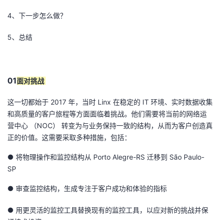
我
注
的
开
4、下一步怎么做？
的
Programs
发
5、总结
支
者
01
面对挑战
持
学
这一切都始于 2017 年，当时 Linx 在稳定的 IT 环境、实时数据收集
我
堂
和高质量的客户旅程等方面面临着挑战。他们需要将当前的网络运
营中心 （NOC） 转变为与业务保持一致的结构，从而为客户创造真
的
我
我
正的价值。这需要采取多种措施，包括：
技
的
的
我
● 将物理操作和监控结构从 Porto Alegre-RS 迁移到 São Paulo-
SP
术
云
课
的
我
● 审查监控结构，生成专注于客户成功和体验的指标
支
声
程
认
的
我
● 用更灵活的监控工具替换现有的监控工具，以应对新的挑战并保