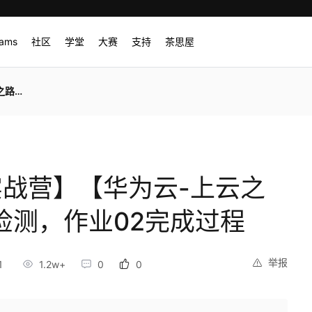
rams
社区
学堂
大赛
支持
茶思屋
完成过程
I实战营】【华为云-上云之
检测，作业02完成过程
举报
1
1.2w+
0
0