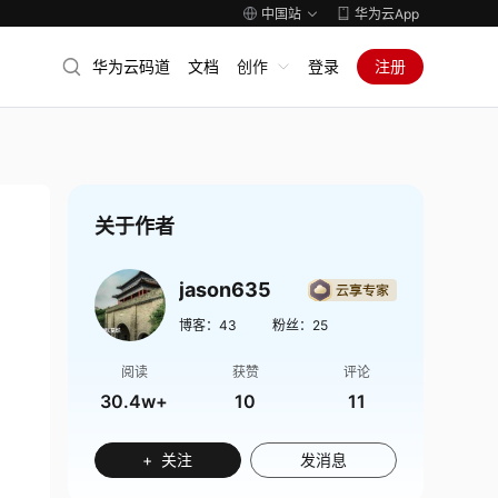
中国站
华为云App
华为云码道
文档
创作
登录
注册
关于作者
jason635
博客：
43
粉丝：
25
阅读
获赞
评论
30.4w+
10
11
+ 关注
发消息