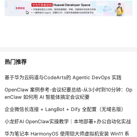
我
注
的
开
的
Programs
发
支
者
持
学
热门推荐
我
堂
基于华为云码道与CodeArts的 Agentic DevOps 实践
的
我
我
OpenClaw 案例参考-会议纪要总结-从3小时到10分钟：Op
技
的
的
我
enClaw 如何用 AI 智能体搞定会议纪要
企业微信长连接 + LangBot + Dify 全配置（无域名版）
术
云
课
的
我
小龙虾AI OpenClaw实操教学｜本地部署+办公自动化实战
支
声
程
认
的
我
华为笔记本 HarmonyOS 使用铠大师虚拟机安装 Win11 系