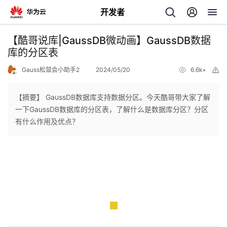
开发者
返
【酷哥说库|GaussDB微动画】GaussDB数据
回
库的分区表
Gauss松鼠会小助手2
2024/05/20
6.6k+
举
报
【摘要】 GaussDB数据库支持数据分区。今天酷哥带大家了解
一下GaussDB数据库的分区表，了解什么是数据库分区？分区
个
有什么作用及优点？
我
人
的
主
开
页
发