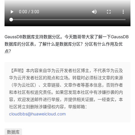
者
我
GaussDB数据库支持数据分区。今天酷哥带大家了解一下GaussDB
的
我
数据库的分区表，了解什么是数据库分区？分区有什么作用及优
点？
博
的
我
客
论
的
我
【声明】本内容来自华为云开发者社区博主，不代表华为云及
华为云开发者社区的观点和立场。转载时必须标注文章的来源
坛
圈
的
我
（华为云社区）、文章链接、文章作者等基本信息，否则作者
和本社区有权追究责任。如果您发现本社区中有涉嫌抄袭的内
子
直
的
我
容，欢迎发送邮件进行举报，并提供相关证据，一经查实，本
社区将立刻删除涉嫌侵权内容，举报邮箱：
我
播
活
的
cloudbbs@huaweicloud.com
我
动
关
的
数据库