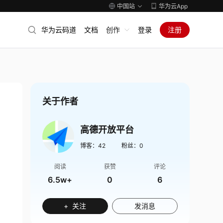
中国站
华为云App
华为云码道
文档
创作
登录
注册
关于作者
高德开放平台
博客：
42
粉丝：
0
阅读
获赞
评论
6.5w+
0
6
+ 关注
发消息