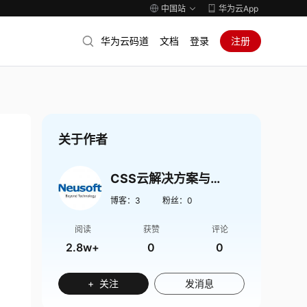
中国站
华为云App
华为云码道
文档
登录
注册
关于作者
CSS云解决方案与服务
博客：
3
粉丝：
0
阅读
获赞
评论
2.8w+
0
0
+ 关注
发消息