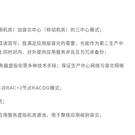
期机房）加容灾中心（移动机房）的三中心模式；
双读双写，既满足应用级容灾的需要，也能作为第二生产中
上同时对内、对外提供应用服务并且互为冗余备份；
服务器虚拟化等多种技术手段；保证生产中心网络与容灾网络
3节点RAC+2节点RACDG模式；
方式；
应用服务虚拟机资源池，用于整体应用级别容灾。