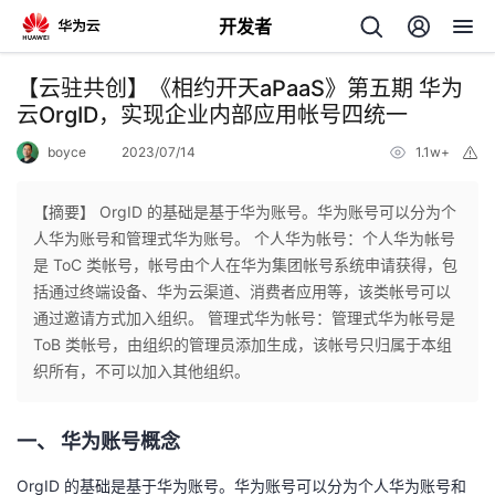
开发者
返
【云驻共创】《相约开天aPaaS》第五期 华为
回
云OrgID，实现企业内部应用帐号四统一
boyce
2023/07/14
1.1w+
举
报
【摘要】 OrgID 的基础是基于华为账号。华为账号可以分为个
人华为账号和管理式华为账号。 个人华为帐号：个人华为帐号
个
是 ToC 类帐号，帐号由个人在华为集团帐号系统申请获得，包
括通过终端设备、华为云渠道、消费者应用等，该类帐号可以
我
人
通过邀请方式加入组织。 管理式华为帐号：管理式华为帐号是
ToB 类帐号，由组织的管理员添加生成，该帐号只归属于本组
的
主
织所有，不可以加入其他组织。
开
页
一、
华为账号概念
发
OrgID 的基础是基于华为账号。华为账号可以分为个人华为账号和