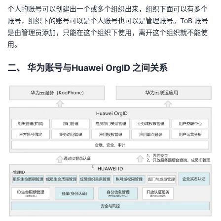
个人的账号可以创建出一个或多个组织出来，组织下面可以有多个
我
注
的
开
账号，组织下的账号可以是个人账号也可以是管理账号。ToB 账号
是由管理员添加，只能在这个组织下使用，离开这个组织就不能使
的
Programs
发
用。
支
者
二、 华为账号与Huawei
OrgID
之间关系
持
学
我
堂
的
我
我
技
的
的
我
术
云
课
的
我
支
声
程
认
的
我