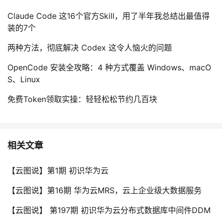
Claude Code 这16个官方Skill，用了半年我总结出最值得
装的7个
两种方法，彻底解决 Codex 这令人恼火的问题
OpenCode 安装全攻略：4 种方式覆盖 Windows、macO
S、Linux
免费Token领取实操：轻轻松松节约几百块
相关文章
【云图说】第1期 初识华为云
【云图说】第16期 华为云MRS，云上企业级大数据服务
【云图说】 第197期 初识华为云分布式数据库中间件DDM