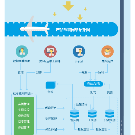
我
注
的
开
的
Programs
发
支
者
持
学
我
堂
的
我
我
技
的
的
我
术
云
课
的
我
支
声
程
认
的
我