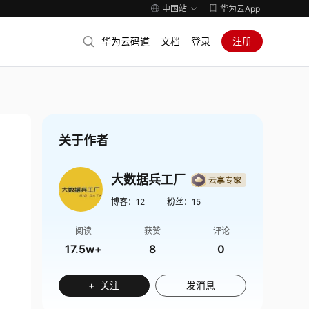
中国站
华为云App
华为云码道
文档
登录
注册
关于作者
大数据兵工厂
博客：
12
粉丝：
15
阅读
获赞
评论
17.5w+
8
0
+ 关注
发消息