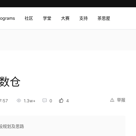
rograms
社区
学堂
大赛
支持
茶思屋
时数仓
举报
7:57
1.3w+
0
4
建设规划及思路