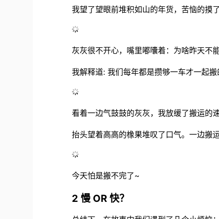
我望了望眼前堆积如山的年货，苦恼的摸
灰灰很不开心，嘴里嘟囔着：为啥昨天不能
我解释道: 我们每年都是攒够一车才一起搬
看着一边气鼓鼓的灰灰，我放缓了搬运的速
抬头望着高高的橡果堆叹了口气。一边搬
今天怕是搬不完了~
2 慢 OR 快？