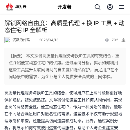
开发者
返
解锁网络自由度：高质量代理 + 换 IP 工具 + 动
回
态住宅 IP 全解析
沉默的代码
2026/04/13
702
举
报
【摘要】 本文探讨高质量代理服务与换IP工具的有效结合，重
点介绍便宜动态住宅IP的优势。通过案例分析，揭示如何利用
个
这些工具提升互联网访问的自由度和隐私保护，满足用户在不
同场景中的需求，为企业与个人提供安全高效的上网体验。
我
人
高质量代理服务与换IP工具的结合，使得用户在上网时能够更好地
我
的
主
保护隐私，避免被追踪。文章将讨论这些工具如何共同作用，实现
更高的网络安全性。便宜动态住宅IP，作为一种灵活的选择，能够
我
的
开
页
在不同场合满足用户对匿名性的需求。这些技术不仅有助于规避地
理限制和审查，还能提高访问速度和成功率。此外，通过案例分
我
的
开
发
析，将展示如何有效使用这些代理服务，帮助个人与企业建立安