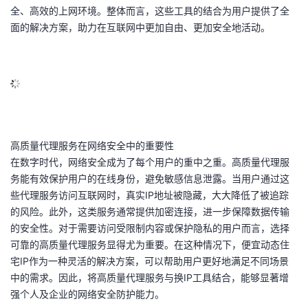
全、高效的上网环境。整体而言，这些工具的结合为用户提供了全
的
Programs
发
者
面的解决方案，助力在互联网中更加自由、更加安全地活动。
支
者
我
持
学
的
我
我
堂
博
的
我
高质量代理服务在网络安全中的重要性
的
我
客
论
的
我
我
在数字时代，网络安全成为了每个用户的重中之重。高质量代理服
务能有效保护用户的在线身份，避免敏感信息泄露。当用户通过这
技
的
坛
圈
的
我
的
我
些代理服务访问互联网时，真实IP地址被隐藏，大大降低了被追踪
的风险。此外，这类服务通常提供加密连接，进一步保障数据传输
术
云
子
直
的
我
课
的
我
的安全性。对于需要访问受限制内容或保护隐私的用户而言，选择
可靠的高质量代理服务显得尤为重要。在这种情况下，便宜动态住
支
声
播
活
的
程
认
的
我
宅IP作为一种灵活的解决方案，可以帮助用户更好地满足不同场景
中的需求。因此，将高质量代理服务与换IP工具结合，能够显著增
持
建
动
关
证
实
的
强个人及企业的网络安全防护能力。