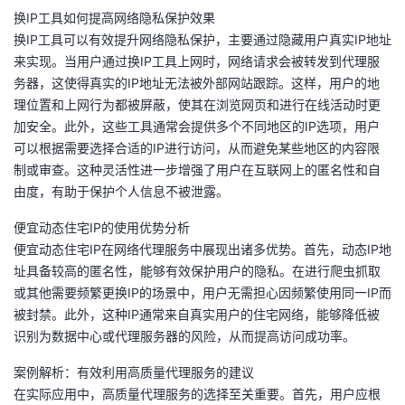
议
换IP工具如何提高网络隐私保护效果
注
验
收
换IP工具可以有效提升网络隐私保护，主要通过隐藏用户真实IP地址
来实现。当用户通过换IP工具上网时，网络请求会被转发到代理服
藏
务器，这使得真实的IP地址无法被外部网站跟踪。这样，用户的地
理位置和上网行为都被屏蔽，使其在浏览网页和进行在线活动时更
加安全。此外，这些工具通常会提供多个不同地区的IP选项，用户
可以根据需要选择合适的IP进行访问，从而避免某些地区的内容限
制或审查。这种灵活性进一步增强了用户在互联网上的匿名性和自
由度，有助于保护个人信息不被泄露。
便宜动态住宅IP的使用优势分析
便宜动态住宅IP在网络代理服务中展现出诸多优势。首先，动态IP地
址具备较高的匿名性，能够有效保护用户的隐私。在进行爬虫抓取
或其他需要频繁更换IP的场景中，用户无需担心因频繁使用同一IP而
被封禁。此外，这种IP通常来自真实用户的住宅网络，能够降低被
识别为数据中心或代理服务器的风险，从而提高访问成功率。
案例解析：有效利用高质量代理服务的建议
在实际应用中，高质量代理服务的选择至关重要。首先，用户应根