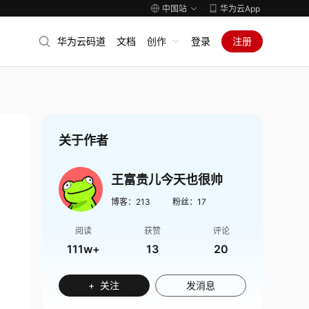
中国站
华为云App
华为云码道
文档
创作
登录
注册
关于作者
王富贵儿今天也很帅
博客：
213
粉丝：
17
阅读
获赞
评论
111w+
13
20
+ 关注
发消息