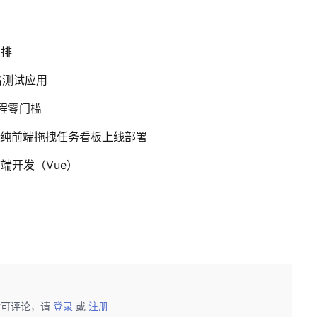
编排
格测试应用
流程零门槛
l打造纯前端拖拽任务看板上线部署
前端开发（Vue）
后可评论，请
登录
或
注册