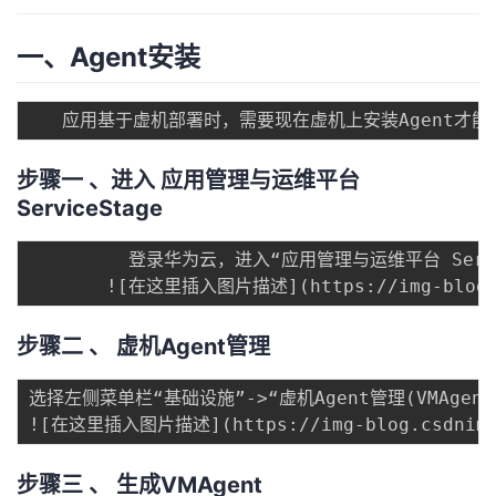
者
一、Agent安装
我
的
我
步骤一 、进入 应用管理与运维平台
博
的
我
ServiceStage
客
论
的
我
         登录华为云，进入“应用管理与运维平台 Servi
坛
圈
的
我
步骤二 、 虚机Agent管理
子
直
的
我
选择左侧菜单栏“基础设施”->“虚机Agent管理(VMAgent)
我
播
活
的
我
动
关
的
步骤三 、 生成VMAgent