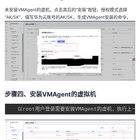
我
注
的
开
未安装VMAgent的虚机，点击其后的“安装”按钮，授权模式选择
“AK/SK”，填写华为云账号的AK/SK，生成VMAgent安装的命令。
的
Programs
发
支
者
持
学
我
堂
的
我
我
步骤四、安装VMAgent的虚拟机
技
的
的
我
术
云
课
的
我
支
声
程
认
的
我