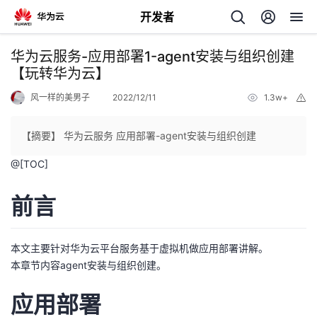
开发者
返
华为云服务-应用部署1-agent安装与组织创建
回
【玩转华为云】
风一样的美男子
2022/12/11
1.3w+
举
报
【摘要】 华为云服务 应用部署-agent安装与组织创建
@[TOC]
个
前言
我
人
的
主
本文主要针对华为云平台服务基于虚拟机做应用部署讲解。
本章节内容agent安装与组织创建。
开
页
应用部署
发