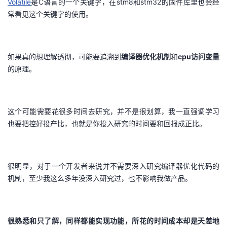
Volatile
是C语言的一个关键字，在stm8和stm32的固件库里也会经
常看见这个关键字的使用。
者
我
如果真的想理解透彻，可能要追溯到
编译器优化机制
和
cpu访问变量
的
我
的原理。
博
的
我
这个可能需要花很多时间去研究，并不是很划算，我一直强调学习
客
论
的
我
也要把控好投产比，也就是你投入研究的时间要和回报成正比。
坛
圈
的
我
子
直
的
我
很明显，对于一个开发者来说并不需要深入研究编译器优化代码的
机制，至少我这么多年没深入研究过，也不影响我做产品。
我
播
活
的
我
动
关
的
很熟悉和只了解，同样都能实现功能，所花的时间成本却是天差地