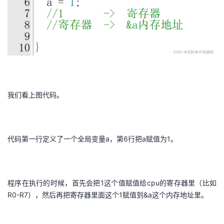
持
建
证
实
的
议
验
收
藏
我们看上图代码。
代码第一行定义了一个全局变量a，第6行把a赋值为1。
程序在执行的时候，首先会把1这个值赋值给cpu的寄存器里（比如
R0-R7），然后再把寄存器里面这个1赋值到&a这个内存地址里。