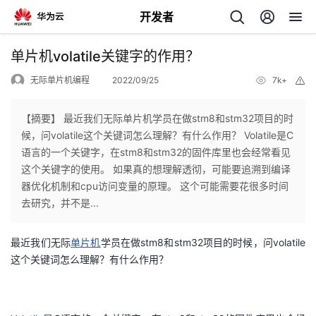
开发者
返
单片机volatile关键字的作用？
回
无际单片机编程
2022/09/25
7k+
举
报
【摘要】 最近我们无际单片机学员在做stm8和stm32项目的时
候，问volatile这个关键词怎么理解？有什么作用？ Volatile是C
语言的一个关键字，在stm8和stm32的固件库里也会经常看见
个
这个关键字的使用。 如果真的想理解透彻，可能要追溯到编译
器优化机制和cpu访问变量的原理。 这个可能需要花很多时间
我
人
去研究，并不是...
的
主
最近我们无际
单片机
学员在做stm8和stm32项目的时候，问volatile
这个关键词怎么理解？有什么作用？
开
页
发