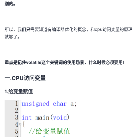
别的。
我
注
的
开
的
Programs
发
所以，我们只需要知道有编译器优化的概念，和cpu访问变量的原理
支
就够了。
者
持
学
重点是记住volatile这个关键词的使用场景，什么时候必须要用!
我
堂
一.CPU访问变量
的
我
我
1.给变量赋值
技
的
的
我
术
云
课
的
我
支
声
程
认
的
我