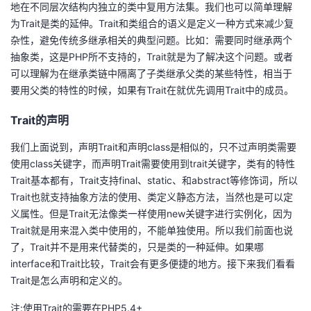
地在不同层次结构内独立的类中复用方法集。我们也可以简单理解
我
注
的
开
为Trait是类的延伸。Trait和类组合的语义是定义一种方式来减少复
杂性，避免传统多继承相关的典型问题。比如：需要同时继承两个
的
Programs
发
抽象类，这是PHP所不支持的，Trait就是为了解决这个问题。或者
可以理解为在继承类链中隔离了子类继承父类的某些特性，相当于
支
者
要用父类的特性的时候，如果有Trait在就优先调用Trait中的成员。
持
学
Trait的声明
我们上面说到，声明Trait和声明class是相似的，只不过声明类需要
我
堂
使用class关键字，而声明Trait需要使用到trait关键字，类有的特性
Trait基本都有，Trait支持final、static、和abstract等修饰词，所以
的
我
我
Trait也就支持抽象方法的使用、类定义静态方法，当然也是可以定
义属性。但是Trait无法像类一样使用new关键字进行实例化，因为
技
的
的
我
Trait就是用来混入类中使用的，不能单独使用。所以我们前面也说
了，Trait并不是用来代替类的，只是类的一种延伸。如果哪
术
云
课
的
我
interface和Trait比较，Trait会有更多便捷的地方。接下来我们看看
Trait是怎么声明和定义的。
支
声
程
认
的
我
注:使用Trait的需要在PHP5.4+