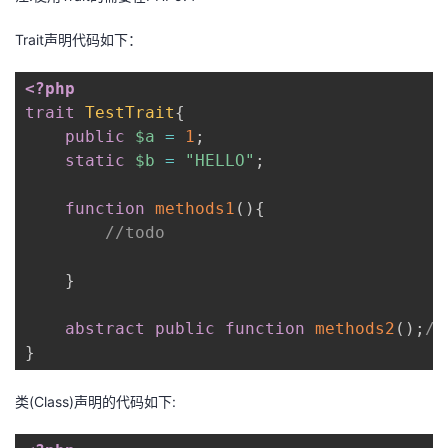
持
建
证
实
的
Trait声明代码如下：
议
验
收
<?php
藏
trait
TestTrait
{
public
$a
=
1
;
static
$b
=
"HELLO"
;
function
methods1
(
)
{
//todo
}
abstract
public
function
methods2
(
)
;
/
}
类(Class)声明的代码如下: