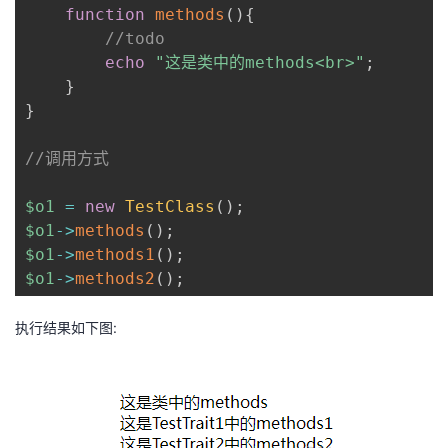
function
methods
(
)
{
//todo
echo
"这是类中的methods<br>"
;
}
}
//调用方式
$o1
=
new
TestClass
(
)
;
$o1
->
methods
(
)
;
$o1
->
methods1
(
)
;
$o1
->
methods2
(
)
;
执行结果如下图: