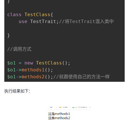
}
class
TestClass
{
use
TestTrait
;
//将TestTrait混入类中
}
//调用方式
$o1
=
new
TestClass
(
)
;
$o1
->
methods1
(
)
;
$o1
->
methods2
(
)
;
//就跟使用自己的方法一样
执行结果如下：