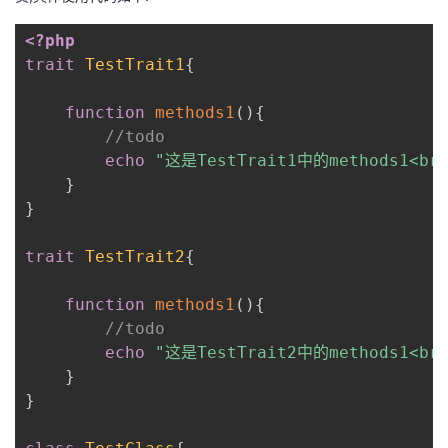
<?php
trait
TestTrait1
{
function
methods1
(
)
{
//todo
echo
"这是TestTrait1中的methods1<br
}
}
trait
TestTrait2
{
function
methods1
(
)
{
//todo
echo
"这是TestTrait2中的methods1<br
}
}