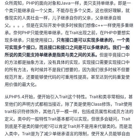
众所周知，PHP的面向对象和Java一样，类只支持单继承，即是一
个类只能继承自一个父类，不能存在多个父类，这也很好理解，就
者
像现实的人类社会一样，儿子继承自你的父亲，父亲继承自祖
父。。。，但是在实际开发中很多时候我们想像c++一样使用多重继
我
承。奈何PHP只能使用单继承，在Trait出现之前，在PHP中要想实
现多继承，只能使用接口，
只有接口是可以实现多继承的，一个类
的
我
可实现多个接口，而且接口和接口之间是可以多继承的。我们一般
所说的类只能支持单继承是指类与类之间的关系。
但是毕竟接口中
博
的
我
的方法都是抽象方法，没有具体的实现，实现接口需要实现接口中
的所有方法，有时候并不是我们想要的，因为我们很多时候不但要
客
论
的
我
规范开发，还要能够使代码的可重用性提高，甚至达到代码重复使
用价值的最大化。
坛
圈
的
我
从PHP5.4开始，便开始引入Trait这个特性。Trait和类非常相似，甚
子
直
的
我
至他们的声明方式都相当接近，除了类是使用Class修饰，Trait使用
trait标识符修饰外，其他几乎一模一样，包括成员属性和成员方法的
我
播
活
的
定义。类中的一般特性Trait基本都可以实现，但很多会疑问，Trait
到底是不是类的替代呢?可以肯定Trait并不是用来代替类的。而是混
我
动
关
的
入类中，Trait是为了减少单继承语言的限制，使开发人员能够自由