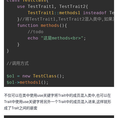
class
TestClass
{
use
TestTrait1
,
 TestTrait2
{
TestTrait1
::
methods1
insteadof
 Tes
}
//将TestTrait1,TestTrait2混入类中,如果发
function
methods
(
)
{
//todo
echo
"这是methods<br>"
;
}
}
//调用方式
$o1
=
new
TestClass
(
)
;
$o1
->
methods1
(
)
;
不仅可以在类中使用use关键字将Trait中的成员混入类中,也可以在
Trait中使用use关键字将另外一个Trait中的成员混入进来,这样就形
成了Trait之间的嵌套