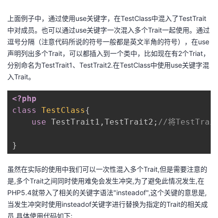
上面例子中，通过使用use关键字，在TestClass中混入了TestTrait
中对成员。也可以通过use关键字一次混入多个Trait一起使用。通过
逗号分隔（注意代码所说的符号一般都是英文半角的符号），在use
声明列出多个Trait，可以都插入到一个类中，比如现在有2个Triat，
分别命名为TestTrait1、TestTrait2.在TestClass中使用use关键字混
入Trait。
<?php
class
TestClass
{
use
TestTrait1
,
TestTrait2
;
//将TestTrai
}
虽然在实际的使用中我们可以一次性混入多个Trait,但是需要注意的
是,多个Trait之间同时使用难免会发生冲突,为了避免此情况发生,在
PHP5.4就带入了相关的关键字语法"insteadof",这个关键的意思是,
当发生冲突时使用insteadof关键字进行替换为指定的Trait的相关成
员,具体使用代码如下: