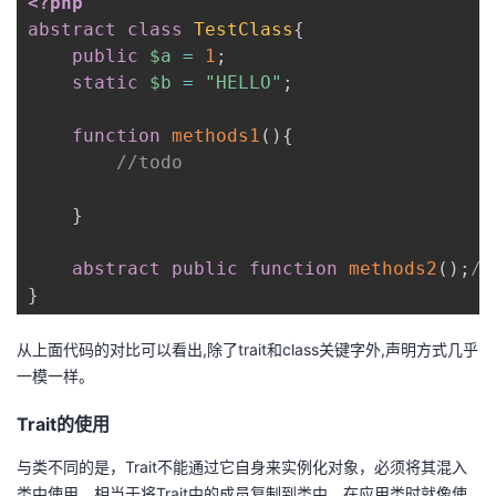
<?php
abstract
class
TestClass
{
public
$a
=
1
;
static
$b
=
"HELLO"
;
function
methods1
(
)
{
//todo
}
abstract
public
function
methods2
(
)
;
/
}
从上面代码的对比可以看出,除了trait和class关键字外,声明方式几乎
一模一样。
Trait的使用
与类不同的是，Trait不能通过它自身来实例化对象，必须将其混入
类中使用，相当于将Trait中的成员复制到类中，在应用类时就像使