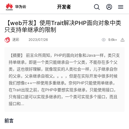
开发者
返
【web开发】使用Trait解决PHP面向对象中类
回
只支持单继承的限制
迷彩
2023/07/26
9.6k+
举
报
【摘要】 前言众所周知，PHP的面向对象和Java一样，类只支
持单继承，即是一个类只能继承自一个父类，不能存在多个父
个
类，这也很好理解，就像现实的人类社会一样，儿子继承自你
的父亲，父亲继承自祖父。。。，但是在实际开发中很多时候
我
人
我们想像c++一样使用多重继承。奈何PHP只能使用单继承，
在Trait出现之前，在PHP中要想实现多继承，只能使用接口，
的
主
只有接口是可以实现多继承的，一个类可实现多个接口，而且
接口和...
开
页
前言
发