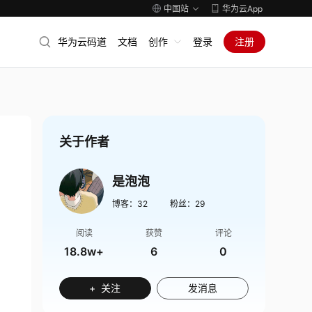
中国站
华为云App
华为云码道
文档
创作
登录
注册
关于作者
是泡泡
博客：
32
粉丝：
29
阅读
获赞
评论
18.8w+
6
0
+ 关注
发消息