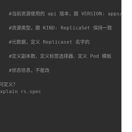
#当前资源使用的 api 版本，跟 VERSION: apps/v1
#资源类型，跟 KIND: ReplicaSet 保持一致
#元数据，定义 Replicaset 名字的 
#定义副本数、定义标签选择器、定义 Pod 模板 
#状态信息，不能改 
如何定义？ 
explain rs.spec