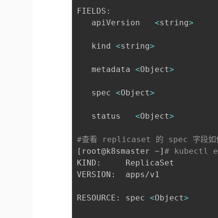
FIELDS:

   apiVersion	
<
string
>
   kind	
<
string
>
   metadata	
<
Object
>
   spec	
<
Object
>
   status	
<
Object
>
#查看 replicaset 的 spec 字段
[
root@k8smaster ~
]
# kubectl 
KIND:     ReplicaSet

VERSION:  apps/v1

RESOURCE: spec 
<
Object
>