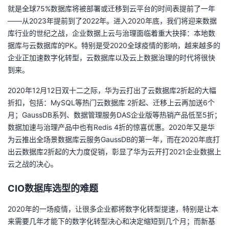
就是全球75%数据库将被部署或迁移到云平台的时间表提前了一年
者
——从2023年提前到了2022年。进入2020年底，我们将迎来数据
库行业的世纪之战，企业数据上云与治理面临着重大抉择：本地数
我
据库与云数据库的PK。特别是受2020全球疫情的影响，越来越多的
企业正加速数字化转型，云数据库以及云上数据治理的时代将很快
的
我
到来。
2020年12月12日双十二之际，华为云打出了云数据库2折起的大幅
博
的
我
折扣，包括：MySQL等热门云数据库 2折起、迁移上云再加送6个
月；GaussDB系列、数据管理服务DAS企业版等热销产品低至5折；
客
论
的
我
数据加速与治理产品中也有Redis 4折的惊喜优惠。2020年又是华
为云推出全场景数据库云服务GaussDB的第一年，而在2020年底打
坛
圈
的
我
出云数据库2折起的大力度促销，彰显了华为云开打2021企业数据上
云之战的决心。
子
直
的
我
CIO数据库选型的难题
我
播
活
的
2020年的一场疫情，让很多企业都将数字化转型提速，特别是让本
我
动
关
的
来需要几年才能下的数字化转型决心和决定缩短到几个月；而新基