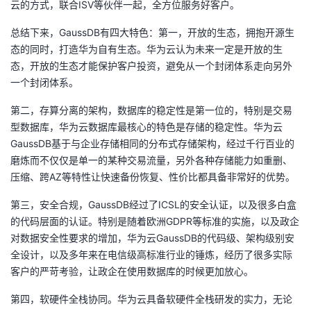
云的方式，联合ISV等伙伴一起，全方位服务好客户。
总结下来，GaussDB有四大特色：第一，开放的生态，拥抱开源生
态的同时，打造华为自有生态。华为云认为未来一定是开放的生
态，开放的生态才能保护客户投资，避免从一个封闭体系走向另外
一个封闭体系。
第二，存算分离的架构，数据库的稳定性是第一位的，特别是交易
型数据库，华为云数据库最核心的特色是存储的稳定性。华为云
GaussDB基于与企业存储相同的分布式存储架构，经过千行百业的
磨炼而不仅仅是单一的某种交易流量，另外各种存储能力如重删、
压缩、跨AZ等特性让快速备份恢复、性价比都具备非常好的优势。
第三，安全合规，GaussDB经过了ICSL的安全认证，以及很多白盒
的代码层面的认证。特别是随着欧洲GDPR等标准的实施，以及政企
对数据安全性要求的增加，华为云GaussDB的代码级、架构级别安
全设计，以及多年来在电信级高标准行业的锤炼，经历了很多实际
客户的严苛考验，让政企在使用数据库的时候更加放心。
第四，软硬件全栈协同。华为云具备软硬件全栈研发的实力，无论