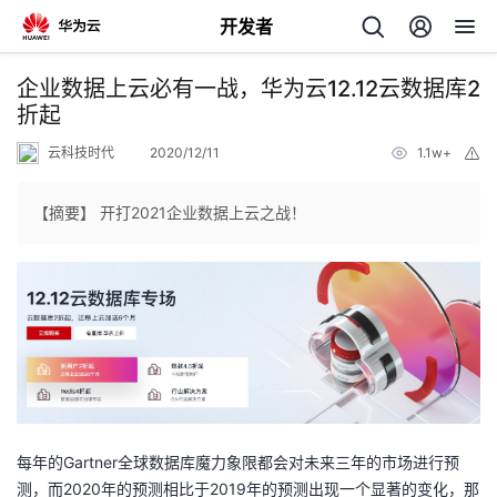
开发者
返
企业数据上云必有一战，华为云12.12云数据库2
回
折起
云科技时代
2020/12/11
1.1w+
举
报
【摘要】 开打2021企业数据上云之战！
个
我
人
的
主
开
页
每年的Gartner全球数据库魔力象限都会对未来三年的市场进行预
发
测，而2020年的预测相比于2019年的预测出现一个显著的变化，那