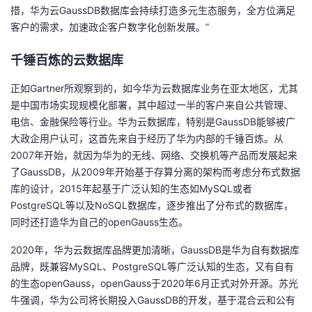
措，华为云GaussDB数据库会持续打造多元生态服务，全方位满足
客户的需求，加速政企客户数字化创新发展。”
千锤百炼的云数据库
正如Gartner所观察到的，如今华为云数据库业务在亚太地区，尤其
是中国市场实现规模化部署，其中超过一半的客户来自公共管理、
电信、金融保险等行业。华为云数据库，特别是GaussDB能够被广
大政企用户认可，这首先来自于经历了华为内部的千锤百炼。从
2007年开始，就因为华为的无线、网络、交换机等产品而发展起来
了GaussDB，从2009年开始基于存算分离的架构而考虑分布式数据
库的设计，2015年起基于广泛认知的生态如MySQL或者
PostgreSQL等以及NoSQL数据库，逐步推出了分布式的数据库，
同时还打造华为自己的openGauss生态。
2020年，华为云数据库品牌更加清晰，GaussDB是华为自有数据库
品牌，既兼容MySQL、PostgreSQL等广泛认知的生态，又有自有
的生态openGauss，openGauss于2020年6月正式对外开源。苏光
牛强调，华为公司将长期投入GaussDB的开发，基于混合云和公有