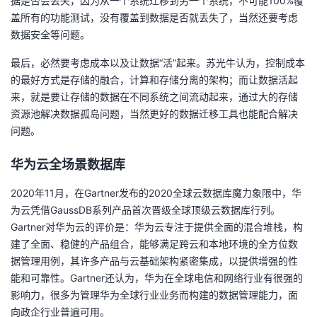
据是否会丢失，因为从一个系统迁移到另一个系统，不可能100%覆
持
建
证
实
的
盖所有的功能测试，没有覆盖到数据是否就丢失了，当然还要考虑
数据安全等问题。
议
验
收
最后，必然要考虑成本以及让数据“活”起来。苏光牛认为，控制成本
藏
的最好方式是存储的融合，计算和存储分离的架构；而让数据活起
来，就是要让存储的数据在不同系统之间流动起来，通过大的存储
资源池解决数据孤岛问题，当然更好的数据迁移工具也能配合解决
问题。
华为云全场景数据库
2020年11月，在Gartner发布的2020全球云数据库魔力象限中，华
为云凭借GaussDB系列产品首次晋级全球顶级云数据库行列。
Gartner对华为云的评价是：华为云专注于提供全面的混合堆栈，构
建了全面、稳健的产品组合，能够满足跨云和本地环境的全方位数
据管理用例，其许多产品与云基础架构紧密集成，以提供增强的性
能和可靠性。Gartner还认为，华为在全球电信和网络行业有很强的
影响力，很多为管理华为全球行业业务而构建的数据管理能力，面
向政企行业普遍可用。