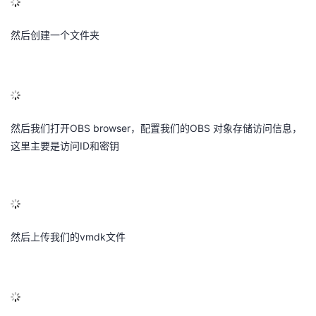
议
注
验
收
然后创建一个文件夹
藏
然后我们打开OBS browser，配置我们的OBS 对象存储访问信息，
这里主要是访问ID和密钥
然后上传我们的vmdk文件