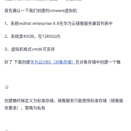
的
Programs
发
者
首先确认一下我们创建的vmware虚拟机
1、系统redhat enterprise 6.8在华为云镜像服务兼容列表中
支
者
我
2、系统盘40GB，在128G以内
持
学
的
我
3、虚拟机格式vmdk可支持
我
堂
博
的
我
好了 下面创建
华为云OBS（对象存储）
在对象存储中创建一个桶
的
我
客
论
的
我
我
技
的
坛
圈
的
我
的
我
术
云
子
直
的
我
课
的
我
创建桶时候定义为标准存储，镜像服务只能使用标准存储（镜像服
务要求），策略为私有
支
声
播
活
的
程
认
的
我
持
建
动
关
证
实
的