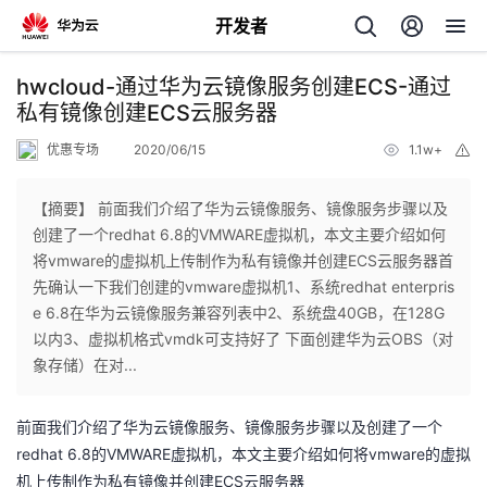
开发者
返
hwcloud-通过华为云镜像服务创建ECS-通过
回
私有镜像创建ECS云服务器
优惠专场
2020/06/15
1.1w+
举
报
【摘要】 前面我们介绍了华为云镜像服务、镜像服务步骤以及
创建了一个redhat 6.8的VMWARE虚拟机，本文主要介绍如何
个
将vmware的虚拟机上传制作为私有镜像并创建ECS云服务器首
先确认一下我们创建的vmware虚拟机1、系统redhat enterpris
我
人
e 6.8在华为云镜像服务兼容列表中2、系统盘40GB，在128G
以内3、虚拟机格式vmdk可支持好了 下面创建华为云OBS（对
我
的
主
象存储）在对...
我
的
开
页
前面我们介绍了华为云镜像服务、镜像服务步骤以及创建了一个
redhat 6.8的VMWARE虚拟机，本文主要介绍如何将vmware的虚拟
我
的
开
发
机上传制作为私有镜像并创建ECS云服务器