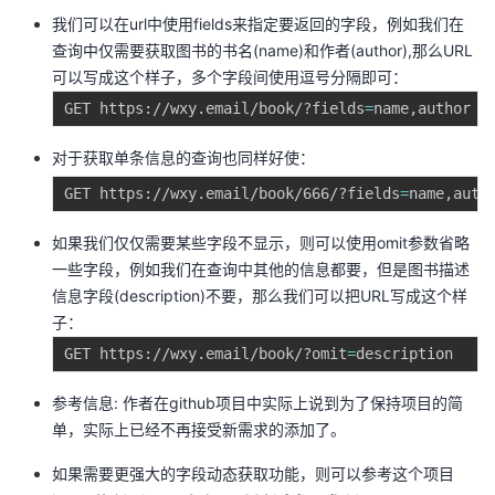
持
建
证
实
的
我们可以在url中使用fields来指定要返回的字段，例如我们在
查询中仅需要获取图书的书名(name)和作者(author),那么URL
议
验
收
可以写成这个样子，多个字段间使用逗号分隔即可：
GET https://wxy.email/book/?fields
=
藏
对于获取单条信息的查询也同样好使：
GET https://wxy.email/book/666/?fields
=
如果我们仅仅需要某些字段不显示，则可以使用omit参数省略
一些字段，例如我们在查询中其他的信息都要，但是图书描述
信息字段(description)不要，那么我们可以把URL写成这个样
子：
GET https://wxy.email/book/?omit
=
参考信息: 作者在github项目中实际上说到为了保持项目的简
单，实际上已经不再接受新需求的添加了。
如果需要更强大的字段动态获取功能，则可以参考这个项目