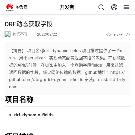
开发者
返
DRF动态获取字段
回
时光不写
2022/02/22
9.8k+
举
报
【摘要】 项目名称drf-dynamic-fields 项目描述提供了一个mi
xin，用于serializer，实现动态配置返回字段的效果。在获取数
据的API的时候，在URL中加入一个查询字段fields，用来过滤
个
返回数据的字段，减少网络传输的数据。github地址：https://
github.com/dbrgn/drf-dynamic-fields 安装pip install drf-dy
我
人
nam...
项目名称
的
主
drf-dynamic-fields
开
页
发