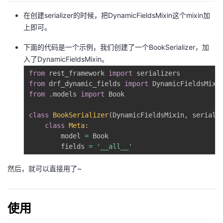
我
注
的
开
在创建serializer的时候，把DynamicFieldsMixin这个mixin加
上即可。
的
Programs
发
下面的代码是一个示例，我们创建了一个BookSerializer，加
支
入了DynamicFieldsMixin。
者
from
 rest_framework 
import
持
from
 drf_dynamic_fields 
import
学
from
.
models 
import
 Book

我
堂
class
BookSerializer
(
DynamicFieldsMixin
,
 seriali
class
Meta
:
的
我
我
        model 
=
 Book

        fields 
=
'__all__'
技
的
的
我
然后，就可以直接用了~
术
云
课
的
我
支
声
程
认
的
我
使用