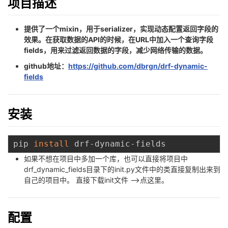
项目描述
者
提供了一个mixin，用于serializer，实现动态配置返回字段的
效果。在获取数据的API的时候，在URL中加入一个查询字段
我
fields，用来过滤返回数据的字段，减少网络传输的数据。
github地址：
https://github.com/dbrgn/drf-dynamic-
的
我
fields
博
的
我
安装
客
论
的
我
坛
圈
的
我
pip 
install
如果不想在项目中多加一个库，也可以直接将项目中
子
直
的
我
drf_dynamic_fields目录下的init.py文件中的类直接复制出来到
自己的项目中。 直接下载init文件 -->
点这里
。
我
播
活
的
我
动
关
的
配置