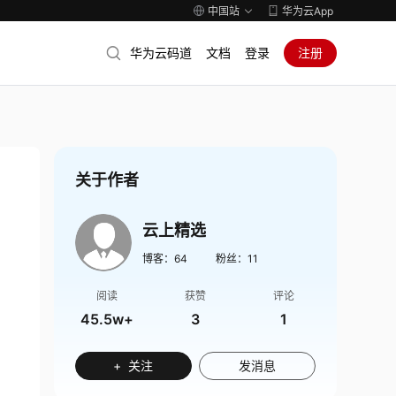
中国站
华为云App
华为云码道
文档
登录
注册
关于作者
云上精选
博客：
64
粉丝：
11
阅读
获赞
评论
45.5w+
3
1
+ 关注
发消息