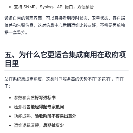
支持 SNMP、Syslog、API 接口，方便纳管
设备自带的管理界面，可以直接看到授时状态、卫星状态、客户端
偏差和告警信息，这对信息中心后期运维比较友好，不需要再单独
搭一套监控。
五、为什么它更适合集成商用在政府项
目里
站在系统集成商角度，这类时间服务器的优势不在“多花哨”，而在
于：
参数和资质
好写进标书
检测报告
能经得起专家追问
功能成熟，
验收阶段不容易出意外
运维逻辑清楚，
后期扯皮少