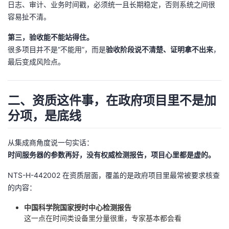
日志、审计、业务时间戳，必须统一且长期稳定，否则系统之间很
我
注
的
开
容易扯不清。
的
Programs
发
第三，验收能不能站得住。
很多项目并不是“不能用”，而是​
验收阶段说不清楚、证明拿不出来
​，
支
者
最后变成风险点。
持
学
二、资质这件事，在政府项目里不是加
我
堂
分项，是底线
的
我
我
从集成商角度说一句实话：
时间服务器的参数再好，没有权威检测报告，项目心里都是虚的。
技
的
的
我
NTS-H-442002 在资质层面，覆盖的是政府项目里最常被要求核查
术
云
课
的
我
的内容：
中国科学院国家授时中心检测报告
支
声
程
认
的
我
这一点在时间类设备里分量很重，专家基本都会看