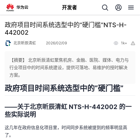
开发者
返
政府项目时间系统选型中的“硬门槛”NTS-H-
回
442002
北京昕辰清虹
2026/02/09
1k+
举
报
【摘要】 北京昕辰清虹聚焦机房、金融、医院、媒体、电力与
行业项目中的时间系统建设，提供可落地、易维护的授时解决
个
方案。
政府项目时间系统选型中的“硬门槛”
我
人
的
主
——关于北京昕辰清虹 NTS-H-442002 的一
些实际说明
开
页
这几年在政府信息化项目里，时间同步系统被提到的频率明显高
了。
发