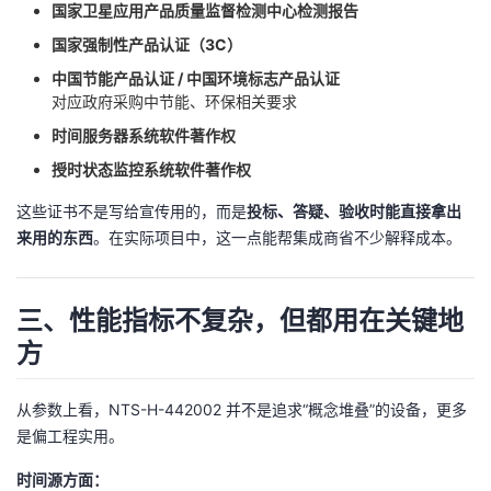
持
建
国家卫星应用产品质量监督检测中心检测报告
证
实
的
国家强制性产品认证（3C）
议
验
收
中国节能产品认证 / 中国环境标志产品认证
对应政府采购中节能、环保相关要求
藏
时间服务器系统软件著作权
授时状态监控系统软件著作权
这些证书不是写给宣传用的，而是​
投标、答疑、验收时能直接拿出
来用的东西
​。在实际项目中，这一点能帮集成商省不少解释成本。
三、性能指标不复杂，但都用在关键地
方
从参数上看，NTS-H-442002 并不是追求“概念堆叠”的设备，更多
是偏工程实用。
时间源方面：