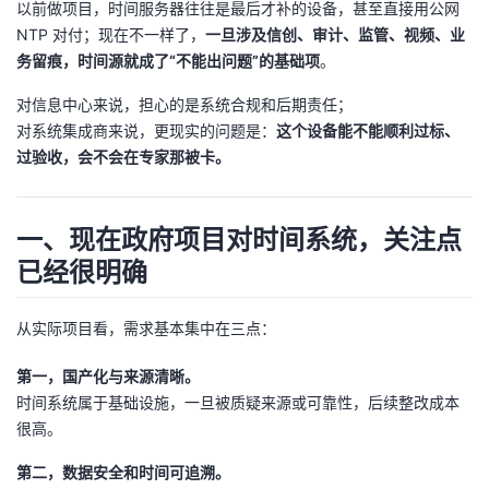
以前做项目，时间服务器往往是最后才补的设备，甚至直接用公网
NTP 对付；现在不一样了，​
一旦涉及信创、审计、监管、视频、业
者
务留痕，时间源就成了“不能出问题”的基础项
​。
我
对信息中心来说，担心的是系统合规和后期责任；
对系统集成商来说，更现实的问题是：
这个设备能不能顺利过标、
的
我
过验收，会不会在专家那被卡。
博
的
我
一、现在政府项目对时间系统，关注点
客
论
的
我
已经很明确
坛
圈
的
我
从实际项目看，需求基本集中在三点：
子
直
的
我
第一，国产化与来源清晰。
时间系统属于基础设施，一旦被质疑来源或可靠性，后续整改成本
我
播
活
的
很高。
我
动
关
的
第二，数据安全和时间可追溯。