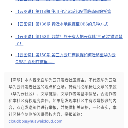
【云图说】第118期 使用自定义域名配置静态网站托管
【云图说】第136期 搬迁本地数据至OBS的几种方式
【云图说】第153期 超赞！终于有人把云存储“三兄弟”讲清楚
了！
【云图说】第160期 第三方云厂商数据如何迁移至华为云
OBS？真相在这里......
【声明】本内容来自华为云开发者社区博主，不代表华为云及
华为云开发者社区的观点和立场。转载时必须标注文章的来源
（华为云社区）、文章链接、文章作者等基本信息，否则作者
和本社区有权追究责任。如果您发现本社区中有涉嫌抄袭的内
容，欢迎发送邮件进行举报，并提供相关证据，一经查实，本
社区将立刻删除涉嫌侵权内容，举报邮箱：
cloudbbs@huaweicloud.com