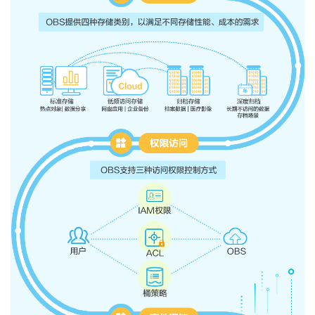
持
建
证
实
的
议
验
收
藏