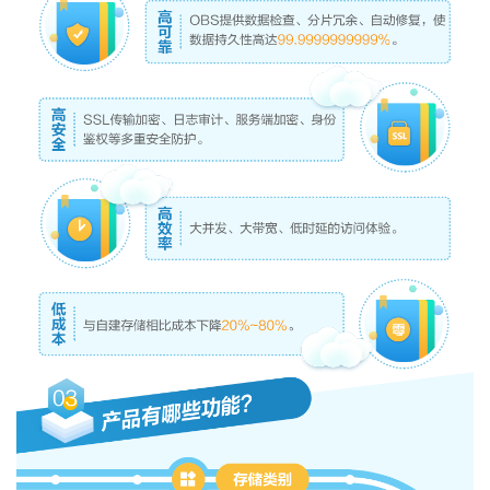
我
注
的
开
的
Programs
发
支
者
持
学
我
堂
的
我
我
技
的
的
我
术
云
课
的
我
支
声
程
认
的
我