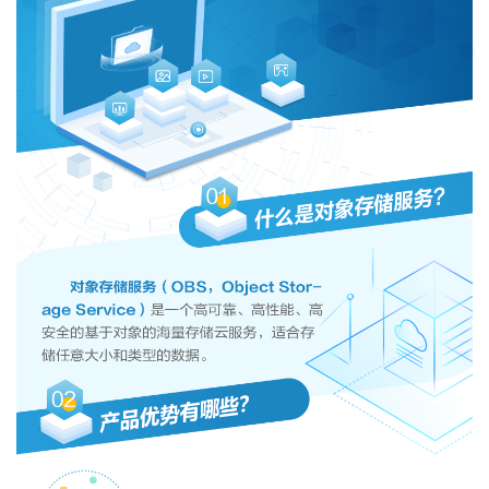
者
我
的
我
博
的
我
客
论
的
我
坛
圈
的
我
子
直
的
我
我
播
活
的
我
动
关
的