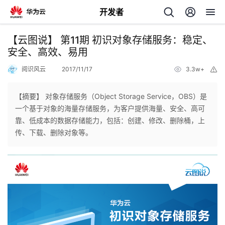
开发者
返
【云图说】 第11期 初识对象存储服务：稳定、
回
安全、高效、易用
阅识风云
2017/11/17
3.3w+
举
报
【摘要】 对象存储服务（Object Storage Service，OBS）是
一个基于对象的海量存储服务，为客户提供海量、安全、高可
个
靠、低成本的数据存储能力，包括：创建、修改、删除桶，上
传、下载、删除对象等。
我
人
的
主
开
页
发