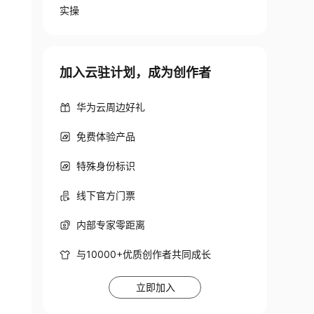
实操
加入云驻计划，成为创作者
华为云周边好礼
免费体验产品
特殊身份标识
线下官方门票
内部专家零距离
与10000+优质创作者共同成长
立即加入