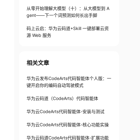
从零开始理解大模型（十）：从大模型到 A
gent——下一个词预测如何长出手脚
码上云启：华为云码道+Skill 一键部署云资
源 Web 服务
相关文章
华为云发布CodeArts代码智能体个人版：一
键开启你的编码自动驾驶模式
华为云码道（CodeArts）代码智能体
华为云CodeArts代码智能体-安装与测试
华为云CodeArts代码智能体-核心功能实操
华为云码道CodeArts代码智能体-扩展功能