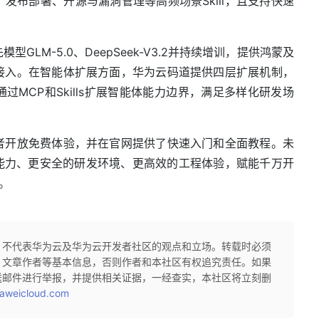
发布部署、开源与漏洞管理等高频场景Skill，且支持快速
GLM-5.0、DeepSeek-V3.2并持续增训，提供鸿蒙及
接入。在智能体扩展方面，华为云码道提供四层扩展机制，
MCP和Skills扩展智能体能力边界，满足多样化研发场
者开放免费体验，并在官网提供了快速入门和全面教程。未
I能力、更安全的研发环境、更高效的工程体验，赋能千万开
。
，不代表华为云及华为云开发者社区的观点和立场。转载时必须
、文章作者等基本信息，否则作者和本社区有权追究责任。如果
送邮件进行举报，并提供相关证据，一经查实，本社区将立刻删
aweicloud.com