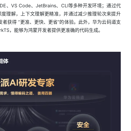
E、VS Code、JetBrains、CLI等多种开发环境；通过代
仓的深度理解，上下文理解更精准，并通过减少推理轮次来提升
开发者获得 “更准、更快、更省”的体验。此外，华为云码道支
rkTS，能够为鸿蒙开发者提供更准确的代码生成。