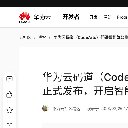
开发者
开发
活动
Prog
云社区
博客
华为云码道（CodeArts）代码智能体公测版正式发布，开启智能体编码
华为云码道（Cod
正式发布，开启智
华为云社区精选
发表于 2026/02/26 17