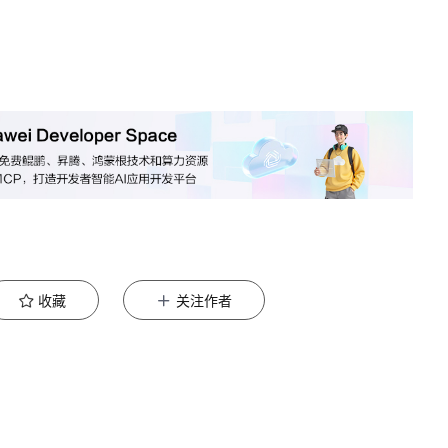
收藏
关注作者