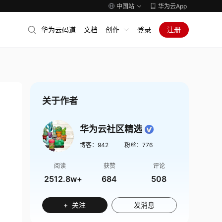
中国站
华为云App
华为云码道
文档
创作
登录
注册
关于作者
华为云社区精选
博客：
942
粉丝：
776
阅读
获赞
评论
2512.8w+
684
508
+ 关注
发消息