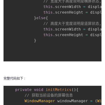
// 宽度大于高度说明是横屏状态,
this
.
screenWidth 
=
 display
this
.
screenHeight 
=
 displa
}
else
{
// 高度大于宽度说明是竖屏状态,
this
.
screenWidth 
=
 display
this
.
screenHeight 
=
 displa
}
完整代码如下 :
private
void
initMetrics
(
)
{
// 获取当前设备的屏幕信息
WindowManager
 windowManager 
=
(
Win