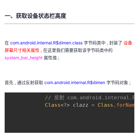
持
建
证
实
的
一、获取设备状态栏高度
议
验
收
藏
在
com.android.internal.R$dimen.class
字节码类中 , 封装了
设备
屏幕尺寸相关属性
, 在这里我们需要获取该字节码类中的
system_bar_height
属性值 ;
首先 , 通过反射获取
com.android.internal.R$dimen
字节码对象 ;
// 反射 com.android.internal.R
Class
<
?
>
 clazz 
=
Class
.
forName