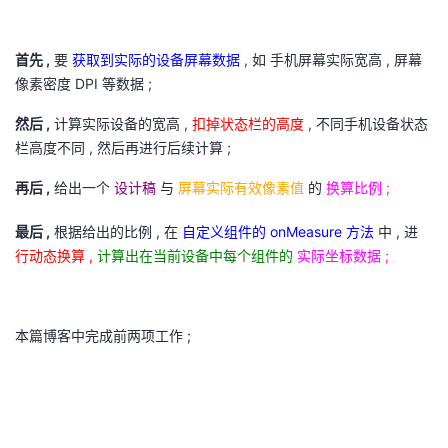
我
注
的
开
首先 ,
要
获取到实际的设备屏幕数据
, 如 手机屏幕实际宽高 , 屏幕
的
Programs
发
像素密度 DPI 等数据 ;
支
者
然后 ,
计算实际设备的宽高 ,
扣掉状态栏的高度
, 不同手机设备状态
栏高度不同 , 然后再进行后续计算 ;
持
学
再后 ,
给出一个
设计稿
与
屏幕实际有效像素值
的
换算比例 ;
我
堂
最后 ,
根据给出的比例 , 在
自定义组件的 onMeasure 方法
中 , 进
行动态换算 ,
计算出在当前设备中每个组件的
实际坐标数据 ;
的
我
我
技
的
的
我
本篇博客中完成前两项工作 ;
术
云
课
的
我
支
声
程
认
的
我