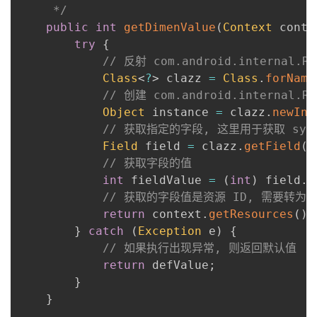
     */
public
int
getDimenValue
(
Context
 conte
try
{
// 反射 com.android.internal.R
Class
<
?
>
 clazz 
=
Class
.
forName
// 创建 com.android.internal.
Object
 instance 
=
 clazz
.
newIns
// 获取指定的字段, 这里用于获取 syst
Field
 field 
=
 clazz
.
getField
(
"
// 获取字段的值
int
 fieldValue 
=
(
int
)
 field
.
g
// 获取的字段值是资源 ID, 需要转为
return
 context
.
getResources
(
)
.
}
catch
(
Exception
 e
)
{
// 如果执行出现异常, 则返回默认值
return
 defValue
;
}
}