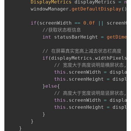
DisplayMetrics
 displayMetrics 
=
ne
        windowManager
.
getDefaultDisplay
(
)
.
if
(
screenWidth 
==
0.0f
||
 screenHe
//获取状态框信息
int
 statusBarHeight 
=
getDimen
// 在屏幕真实宽高上减去状态栏高度
if
(
displayMetrics
.
widthPixels 
// 宽度大于高度说明是横屏状态,
this
.
screenWidth 
=
 display
this
.
screenHeight 
=
 displa
}
else
{
// 高度大于宽度说明是竖屏状态,
this
.
screenWidth 
=
 display
this
.
screenHeight 
=
 displa
}
}
}