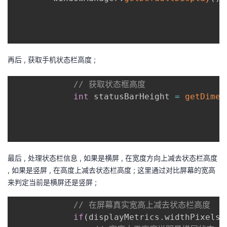
再后 , 获取手机状态栏高度 ;
// 获取状态框高度
int
 statusBarHeight 
=
getDimen
最后 , 处理状态栏信息 , 如果是横屏 , 在宽度方向上减去状态栏高度
, 如果是竖屏 , 在高度上减去状态栏高度 ; 这里通过对比屏幕的宽高
来判定当前是横屏还是竖屏 ;
// 在屏幕真实宽高上减去状态栏高度
if
(
displayMetrics
.
widthPixels 