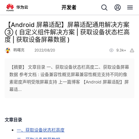
开发者
返
【Android 屏幕适配】屏幕适配通用解决方案
回
③ ( 自定义组件解决方案 | 获取设备状态栏高
度 | 获取设备屏幕数据 )
韩曙亮
2022/08/20
9.3k+
举
报
【摘要】 文章目录 一、获取设备状态栏高度二、获取设备屏幕
个
数据 参考文档 : 设备兼容性概览屏幕兼容性概览支持不同的像
素密度声明受限屏幕支持 上一篇博客 【Android 屏幕适配】屏
我
人
幕适...
的
主
开
页
文章目录
一、获取设备状态栏高度
发