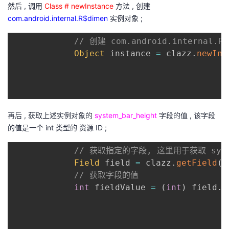
然后 , 调用
Class # newInstance
方法 , 创建
com.android.internal.R$dimen
实例对象 ;
// 创建 com.android.internal.
Object
 instance 
=
 clazz
.
newIns
再后 , 获取上述实例对象的
system_bar_height
字段的值 , 该字段
的值是一个 int 类型的 资源 ID ;
// 获取指定的字段, 这里用于获取 syst
Field
 field 
=
 clazz
.
getField
(
s
// 获取字段的值
int
 fieldValue 
=
(
int
)
 field
.
g