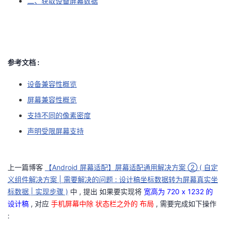
二、获取设备屏幕数据
者
我
参考文档 :
的
我
设备兼容性概览
博
的
我
屏幕兼容性概览
客
论
的
我
支持不同的像素密度
声明受限屏幕支持
坛
圈
的
我
子
直
的
我
上一篇博客
【Android 屏幕适配】屏幕适配通用解决方案 ② ( 自定
义组件解决方案 | 需要解决的问题 : 设计稿坐标数据转为屏幕真实坐
我
播
活
的
标数据 | 实现步骤 )
中 , 提出 如果要实现将
宽高为 720 x 1232 的
设计稿
, 对应
手机屏幕中除 状态栏之外的 布局
, 需要完成如下操作
我
动
关
的
: