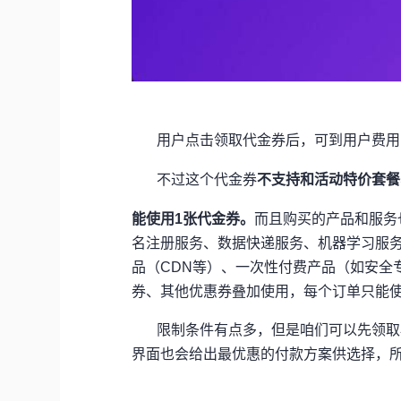
用户点击领取代金券后，可到用户费用
不过这个代金券
不支持和活动特价套餐
能使用
1张代金券。
而且购买的产品和服务
名注册服务、数据快递服务、机器学习服
品（
CDN等）、一次性付费产品（如安全
券、其他优惠券叠加使用，每个订单只能使
限制条件有点多，但是咱们可以先领取
界面也会给出最优惠的付款方案供选择，