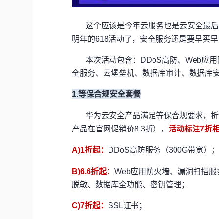
这个应该是今年云服务也是云安全最后
明年的
618活动了，安全服务还是要早买
本次活动包含：
DDoS高防、Web
全服务、云堡垒机、数据库审计、数据库
1.等保合规安全套餐
华为云安全产品满足等保合规要求，折
产品在官网促销价
8.3折），
活动标注
7折相
A)1折起：
DDoS高防服务（300G带宽）
B)6.6折起：
Web应用防火墙、漏洞扫描
脱敏、数据库全功能、密钥管理；
C)7折起：
SSL证书；