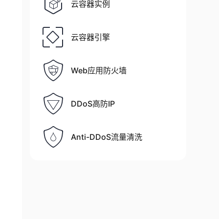
云容器实例
云容器引擎
Web应用防火墙
DDoS高防IP
Anti-DDoS流量清洗