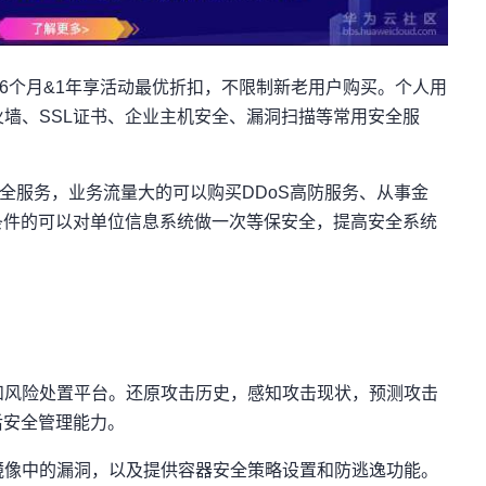
6个月&1年享活动最优折扣，不限制新老用户购买。个人用
火墙、SSL证书、企业主机安全、漏洞扫描等常用安全服
全服务，业务流量大的可以购买
DDoS高防服务、从事金
条件的可以对单位信息系统做一次等保安全，提高安全系统
和风险处置平台。还原攻击历史，感知攻击现状，预测攻击
后安全管理能力。
镜像中的漏洞，以及提供容器安全策略设置和防逃逸功能。