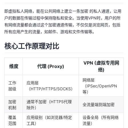
者
即虚拟私人网络，能在公共网络上建立一条加密 的私人通道，让用
户的数据在传输过程中保持隐私和安全。当使用VPN时，用户的所
我
有网络流量都会通过这个加密通道传输，不仅仅是浏览网页，包括
所有应用产生的流量，如邮件、游戏和文件传输等。
的
我
核心工作原理对比
博
的
我
VPN (虚拟专用网
客
论
的
我
维度
代理 (Proxy)
络)
坛
圈
的
我
网络层
工作
应用层
（IPSec/OpenVPN
层级
（HTTP/HTTPS/SOCKS）
等）
子
直
的
我
加密
通常不加密（HTTPS代理
全流量端到端加密
我
播
活
的
机制
除外）
覆盖
应用级别（如浏览器/特定
设备全局（所有网络
我
动
关
的
范围
工具）
流量）