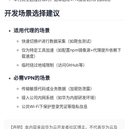
持
建
证
实
的
开发场景选择建议
议
验
收
适用代理的场景
藏
快速切换IP进行数据采集（如爬虫测试）
仅为特定工具加速（如配置npm镜像源+代理提升依赖下
载速度）
临时绕过地域限制（访问GitHub等）
必需VPN的场景
传输敏感代码或业务数据（加密防泄露）
接入公司内网系统（如华为内部研发环境）
公共Wi-Fi下保护登录凭证等隐私信息
【声明】本内容来自华为云开发者社区博主，不代表华为云及