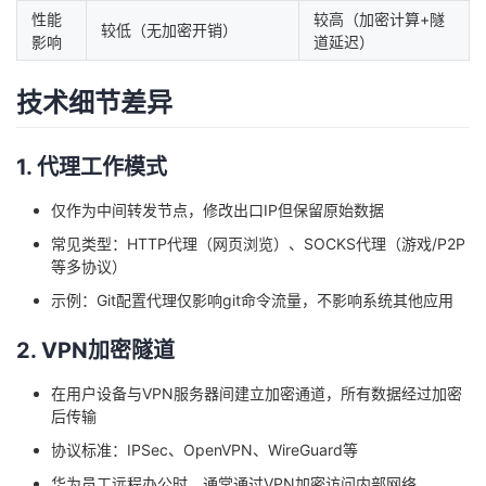
性能
较高（加密计算+隧
我
注
的
开
较低（无加密开销）
影响
道延迟）
的
Programs
发
技术细节差异
支
者
1. 代理工作模式
持
学
仅作为中间转发节点，修改出口IP但保留原始数据
我
堂
常见类型：HTTP代理（网页浏览）、SOCKS代理（游戏/P2P
等多协议）
的
我
我
示例：Git配置代理仅影响git命令流量，不影响系统其他应用
技
的
的
我
2. VPN加密隧道
术
云
在用户设备与VPN服务器间建立加密通道，所有数据经过加密
课
的
我
后传输
支
声
程
认
的
我
协议标准：IPSec、OpenVPN、WireGuard等
华为员工远程办公时，通常通过VPN加密访问内部网络