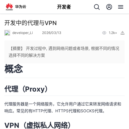
开发者
返
开发中的代理与VPN
回
developer_Li
2026/03/13
1.2k+
举
报
【摘要】 开发过程中, 遇到网络问题或者场景, 根据不同的情况
选择不同的解决方案
概念
个
我
人
代理（Proxy）
的
主
代理服务器是一个网络服务，它允许用户通过它来转发网络请求和
开
响应。常见的有HTTP代理、HTTPS代理和SOCKS代理。
页
VPN（虚拟私人网络）
发