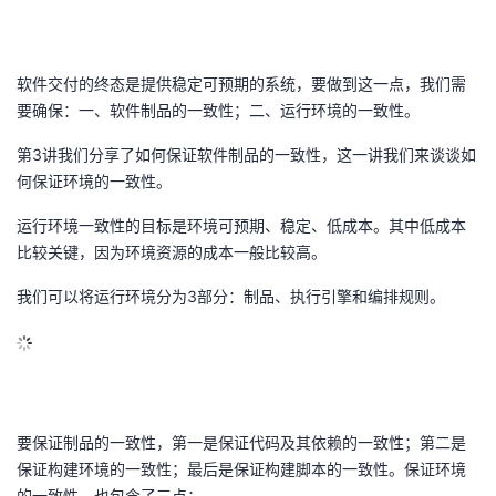
的
Programs
发
者
软件交付的终态是提供稳定可预期的系统，要做到这一点，我们需
支
者
我
要确保：一、软件制品的一致性；二、运行环境的一致性。
持
学
的
我
第3讲我们分享了如何保证软件制品的一致性，这一讲我们来谈谈如
何保证环境的一致性。
我
堂
博
的
我
运行环境一致性的目标是环境可预期、稳定、低成本。其中低成本
的
我
比较关键，因为环境资源的成本一般比较高。
客
论
的
我
我
我们可以将运行环境分为3部分：制品、执行引擎和编排规则。
技
的
坛
圈
的
我
的
我
术
云
子
直
的
我
课
的
我
支
声
播
活
的
程
认
的
我
要保证制品的一致性，第一是保证代码及其依赖的一致性；第二是
持
建
动
关
证
实
的
保证构建环境的一致性；最后是保证构建脚本的一致性。保证环境
的一致性，也包含了三点：