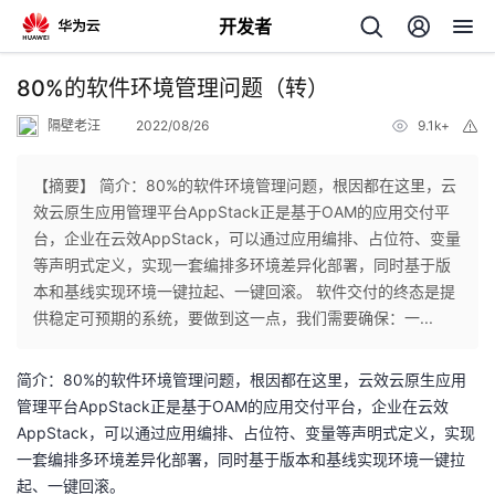
开发者
返
80%的软件环境管理问题（转）
回
隔壁老汪
2022/08/26
9.1k+
举
报
【摘要】 简介：80%的软件环境管理问题，根因都在这里，云
效云原生应用管理平台AppStack正是基于OAM的应用交付平
台，企业在云效AppStack，可以通过应用编排、占位符、变量
个
等声明式定义，实现一套编排多环境差异化部署，同时基于版
本和基线实现环境一键拉起、一键回滚。 软件交付的终态是提
我
人
供稳定可预期的系统，要做到这一点，我们需要确保：一...
我
的
主
简介：80%的软件环境管理问题，根因都在这里，云效云原生应用
管理平台AppStack正是基于OAM的应用交付平台，企业在云效
我
的
开
页
AppStack，可以通过应用编排、占位符、变量等声明式定义，实现
一套编排多环境差异化部署，同时基于版本和基线实现环境一键拉
我
的
开
发
起、一键回滚。