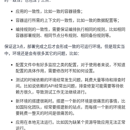
议
注
验
收
应用的一致性，比如一致的容器镜像；
藏
容器运行所需的上下文的一致性，比如一致的数据配置等；
编排规则的一致性，需要保证编排执行相同的规则，比如相同
容器部署规则、相同节点分布规则、相同备份规则等。
保证这3点，部署完成之后才会形成一致的可运行环境。但是现实当
中，环境还是会有很多其它的问题，比如：
配置文件中有好多监控之类的配置，对于使用者来说，不知道
配置的具体作用，需要修改时不知如何设置。
测试的时候依赖的环境经常发生问题，耗费大量等待和排查时
间。比如说依赖的API经常出问题，排查修复可能需要等待依
赖方很久，导致测试工作无法继续进行。
新环境的搭建很耗时。搭建一个新的环境是很痛苦的事情，比
如国际化团队，经常要搭建新的站点，而每搭一个新的环境就
要耗费一整天的时间是很痛苦的。
应用在本地无法运行。比如因为缺某个资源导致应用无法正常
运行。