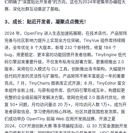
们明确了“深度贴近开发者”的方向，这也为2024年密集举办编程大
赛、深化社群互动奠定了基础。
3、成长：贴近开发者，凝聚点点微光！
2024 年，OpenTiny 进入生态加速拓展期，在技术迭代、产品矩阵
完善与社区影响力提升上实现全方位突破。TinyVue 组件库持续精
进，全年优化 8 个大版本，新增 232 个新特性，修复 184 个
bug，用更稳定、更丰富的功能回馈开发者信赖。TinyEngine 低代
码引擎迎来重要升级，不仅发布私有化部署方案，更重磅推出 2.0
版本，采用包引入模式与 CLI 工具，创新推出洛书架构，大幅提升
低代码开发的灵活性与扩展性。产品矩阵不断丰富是这一年的重要
亮点。7 月，TinyCharts 图表库正式开源；8 月，TinyEditor 富文
本组件全新上线，与原有组件库、低代码引擎形成互补，构建起更
完整的企业级前端开发解决方案。官网也完成 2.0 版迭代优化，修
复 50+ 问题，月均访问量达 20 万+，月均访问人数 1万+，成为开
发者获取信息、学习使用的核心阵地。社区共建氛围愈发浓厚。我
们成功举办 OpenTiny 前端 Web 应用开发挑战赛、开源之夏
2024、CCF开源创新大赛 等多项编程活动，以 30 万奖金激励开发
者深度参与共建；同时我们还走进华为云开发者日、HDC 开发者大