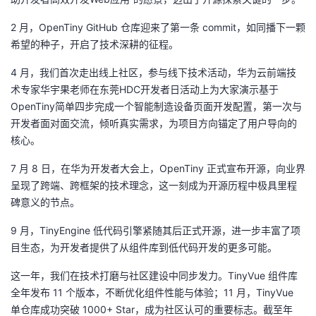
持
建
证
实
的
2 月，OpenTiny GitHub 仓库迎来了第一条 commit，如同播下一颗
议
验
收
希望的种子，开启了技术深耕的征程。
4 月，我们首次走出线上社区，参与线下技术活动，华为云前端技
藏
术专家华宇果老师在东莞HDC开发者日活动上为大家演示基于
OpenTiny简单四步完成一个智能制造设备页面开发配置，第一次与
开发者面对面交流，倾听真实需求，为项目方向锚定了用户导向的
核心。
7 月 8 日，在华为开发者大会上，OpenTiny 正式宣布开源，向业界
呈现了跨端、跨框架的技术理念，这一刻成为开源历程中极具里程
碑意义的节点。
9 月，TinyEngine 低代码引擎紧随其后正式开源，进一步丰富了项
目生态，为开发者提供了从组件库到低代码开发的更多可能。
这一年，我们在技术打磨与社区建设中同步发力。TinyVue 组件库
全年发布 11 个版本，不断优化组件性能与体验；11 月，TinyVue
单仓库成功突破 1000+ Star，成为社区认可的重要标志。截至年