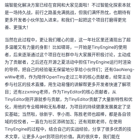
端智能化解决方案已经在官网和大家见面啦！不过智能化探索本就
是一场持久战，前行之路虽充满挑战，但我们满怀热忱，也期待有
更多开发者小伙伴加入进来，和我们一起把这个项目打磨得更完
善、更强大！
当然在此过程中，更让我们暖心的是，这一年社区里还涌现出了超
多温暖又有力量的身影！比如啸哥，一开始是TinyEngine的使用
者，后来逐渐通过这个项目在社群中与大家展开积极讨论，主动成
为了贡献者，之后还在开源之夏活动中担任TinyEngine运行时渲染
的导师，把自己的经验毫无保留地分享给小伙伴们；还有GaoNeng-
wWw老师，作为陪伴OpenTiny走过三年的核心贡献者，经常主动
参与社区的技术直播，用生动易懂的讲解帮更多开发者快速了解项
目；还有zzxming老师，作为TinyEditor的核心贡献者，从
TinyEditor刚开源就参与贡献，为TinyEditor贡献了大量新特性和优
化，用他的专业精神和无私奉献，为项目的持续健康发展奠定了坚
实基础；当然啦，徐新宇、李小雨、陈胜老师也超棒，都是各自领
域的佼佼者，一直在为社区添砖加瓦；还有观默老师，在使用
TinyEngine的过程中，结合自己的实战经验，分享了很多优质的技
术文章，让更多人get到项目的价值。真的很庆幸，我们能在