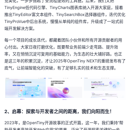
觉美化，一步步搭起了全流程提效的工具链。后来，我们又把
我
注
的
开
TinyEngine低代码引擎、TinyCharts图表库纳入开源大家庭，接着
推出TinyEditor富文本组件、TinySearchBox选择器组件，迭代优化
的
Programs
发
TinyProVue中后台系统，慢慢从单纯的组件库，升级成了一站式前
端开发解决方案。
支
者
每一个项目的成长迭代，都藏着团队小伙伴和所有开源贡献者的用
心付出。大家日夜打磨优化，既要帮业务前端少走弯路、提升效
持
学
率，又在悄悄沉淀可复用的基础能力，为生态的壮大铺好路。也正
是这三年的积累沉淀，才让2025年OpenTiny NEXT的重磅发布有了
我
堂
底气，让前端智能化的突破，有了足够扎实的技术和生态支撑。
的
我
我
技
的
的
我
术
云
课
的
我
2、启幕：探索与开发者之间的距离，我们向阳而生！
支
声
程
认
的
我
2023年，是OpenTiny开源故事的正式开篇，这一年，我们秉持“帮
助开发者高效开发Web应用”的愿景，迈出了开源探索关键的一步。