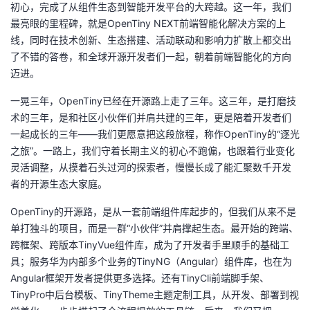
初心，完成了从组件生态到智能开发平台的大跨越。这一年，我们
最亮眼的里程碑，就是OpenTiny NEXT前端智能化解决方案的上
者
线，同时在技术创新、生态搭建、活动联动和影响力扩散上都交出
了不错的答卷，和全球开源开发者们一起，朝着前端智能化的方向
我
迈进。
的
我
一晃三年，OpenTiny已经在开源路上走了三年。这三年，是打磨技
术的三年，是和社区小伙伴们并肩共建的三年，更是陪着开发者们
博
的
我
一起成长的三年——我们更愿意把这段旅程，称作OpenTiny的“逐光
之旅”。一路上，我们守着长期主义的初心不跑偏，也跟着行业变化
客
论
的
我
灵活调整，从摸着石头过河的探索者，慢慢长成了能汇聚数千开发
者的开源生态大家庭。
坛
圈
的
我
OpenTiny的开源路，是从一套前端组件库起步的，但我们从来不是
子
直
的
我
单打独斗的项目，而是一群“小伙伴”并肩撑起生态。最开始的跨端、
跨框架、跨版本TinyVue组件库，成为了开发者手里顺手的基础工
我
播
活
的
具；服务华为内部多个业务的TinyNG（Angular）组件库，也在为
Angular框架开发者提供更多选择。还有TinyCli前端脚手架、
我
动
关
的
TinyPro中后台模板、TinyTheme主题定制工具，从开发、部署到视