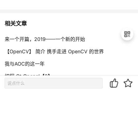
相关文章
来一个开篇，2019——一个新的开始
【OpenCV】 简介 携手走进 OpenCV 的世界
退
我与AOC的这一年
出
登
初探 Qt Opengl【2】
录
我对OpenTiny的理解【OpenTiny】
评论（
0
）
到底了~