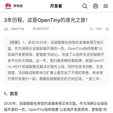
开发者
返
3年历程，这是OpenTiny的逐光之旅！
回
OpenTiny
2026/01/27
1.2k+
举
报
【摘要】 1、前言2025年，前端智能化转型的浪潮来得又快又
猛，作为深耕企业级前端开源的一员，OpenTiny始终抱着“让
前端开发更高效、更智能”的初心，完成了从组件生态到智能开
个
发平台的大跨越。这一年，我们最亮眼的里程碑，就是OpenTi
ny NEXT前端智能化解决方案的上线，同时在技术创新、生态
我
人
搭建、活动联动和影响力扩散上都交出了不错的答卷，和全球
开源开发者们一起，朝着前端智能化的方向迈进。一晃三年...
的
主
1、前言
开
页
2025年，前端智能化转型的浪潮来得又快又猛，作为深耕企业级前
发
端开源的一员，OpenTiny始终抱着“让前端开发更高效、更智能”的