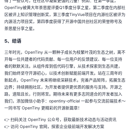
得了一些认可，在社区中凝聚更强的力量！例如：在第一季度，
OpenTiny被黄大年茶思屋评委Q1季度分享之星，第二季度在内部社
区被评上知识管理创新奖，第三季度TinyVue项目在内源社区被评为
内源活力项目奖，第四季度获得了开源中国共创社区的荣誉称号及
茶思屋分享之星。
5、结语
三年时光，OpenTiny 从一颗种子成长为枝繁叶茂的生态之树，离不
开每一位共建者的代码贡献、每一位用户的反馈建议、每一位支持
者的默默关注。从组件库到低代码引擎，从技术探索到生态共建，
我们始终坚守开源初心，以技术创新赋能前端开发。站在三周年的
新起点，OpenTiny 未来将继续深耕技术，完善产品矩阵，拓展生态
边界；持续拥抱社区，为开发者提供更优质的服务与支持。开源之
路，道阻且长，行则将至。期待未来有更多志同道合的开发者加入
我们，添加微信小助手：opentiny-official 一起参与交流前端技术～
一同书写 OpenTiny 更精彩的开源新篇章！
👉 扫码关注 OpenTiny 公众号，获取最新技术动态与活动资讯
👉 访问 OpenTiny 官网，探索企业级前端开发解决方案