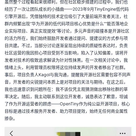
虽然整个过程看起来很顺利，但在社区稳步搭建的过程中，我们也
经历了一次让团队成长的小插曲——2023年9月TinyEngine低代码
引擎开源后，凭借独特的技术定位吸引了大量前端开发者关注，社
群内频繁出现“华为开源的低代码项目核心优势是什么”“能否落地企
业实际项目、真正实现提效”等讨论，多元声音的碰撞本是开源社区
的活力所在，我们始终鼓励开发者通过提问、提建议的方式参与项
目共建。不过，当部分讨论逐渐呈现出持续的质疑性表达时，负责
社区运营的我因担心项目受到不当影响，陷入了认知偏差，误将开
发者对技术的极致追求解读为针对性抹黑。在一次相关讨论中，我
情绪上头，利用管理员权限将这位持续发声的开发者移出了社群。
事后，项目负责人Kagol与我沟通，提醒我开源社区需要包容不同声
音，开发者的尖锐提问本质上是对项目的关注与期待。在这之后，
我也迅速意识到问题所在：我不该仅凭主观猜测做出移除社群的草
率决定。随后，我主动联系到这位开发者，诚恳表达了歉意，坦诚
了作为开源运营者的顾虑——OpenTiny作为纯公益开源项目，核心
目标是通过技术服务开发者、助力项目提效，始终无任何商业属性
掺杂。