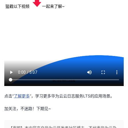
猛戳以下视频
一起来了解~
者
我
的
我
博
的
我
客
论
的
我
坛
圈
的
我
子
直
的
我
点击“
了解更多
”，学习更多华为云云日志服务LTS的应用场景。
我
播
活
的
加关注，不迷路！下期见~
我
动
关
的
【声明】本内容来自华为云开发者社区博主，不代表华为云及