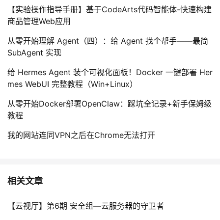
持
建
证
实
的
【实验操作指导手册】基于CodeArts代码智能体-快速构建
商品管理Web应用
议
验
收
从零开始理解 Agent（四）：给 Agent 找个帮手——最简
SubAgent 实现
藏
给 Hermes Agent 装个可视化面板！Docker 一键部署 Her
mes WebUI 完整教程（Win+Linux）
从零开始Docker部署OpenClaw：踩坑全记录+新手保姆级
教程
我的网站连同VPN之后在Chrome无法打开
相关文章
【云视厅】第6期 安全组—云服务器的守卫者