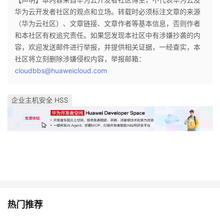
我
注
的
开
华为云开发者社区的观点和立场。转载时必须标注文章的来源
（华为云社区）、文章链接、文章作者等基本信息，否则作者
的
Programs
发
和本社区有权追究责任。如果您发现本社区中有涉嫌抄袭的内
容，欢迎发送邮件进行举报，并提供相关证据，一经查实，本
支
社区将立刻删除涉嫌侵权内容，举报邮箱：
者
cloudbbs@huaweicloud.com
持
学
企业主机安全 HSS
我
堂
的
我
我
技
的
的
我
术
云
课
的
我
支
声
程
认
的
我
热门推荐