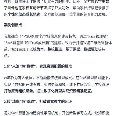
教育、班主任工作提供了切实有力的抓手。此外，
全方位的学生数
字画像也在家校互动环节发挥了巨大功效
，
帮助家长持续记录孩子
的
个性化动态成长轨迹
，全方面促进每一位学生的综合能力发展。
案例创新点：
PSD
我校确立了
“
圈层
”的学校信息化建设特色，通过“
PaaS
管理脑
”
“
SaaS
智慧脑
”和“
DaaS
成长脑
”的建设，致力于
打造
W
城三维数智新体
系，充分展现了
以校为本、整校推进、基于课堂、数据驱动
等特
点。
化“人治”为“数智”，实现资源配置的精准
1.
城作为育人载体，不断颠覆传统管理模式。在
PaaS
管理脑赋能下，
W
实现了数据的在线查看，实时更新和线上线下共同监管。学校管理
打破原有组织壁垒，
通过
数字化转型
实现
资源精准配置
。
转“填塞”为“萃取”，打破课堂教学的闭环
2.
通过
SaaS
智慧脑构建良性学习机制，开创新型学习方式，让知识流