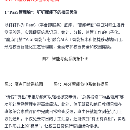
“
PaaS
管理脑
”：钉钉赋能下的校园优治
1.
PaaS
以钉钉作为
（平台即服务）底座，
“智能考勤”每日对师生进行
测温验码，实现健康信息记录、统计、分析、监管工作的电子化。
AIoT
AI
“魔点门禁”“
智能节电
”融合
人工智能技术和便捷移动端应用，
形成校园智能化生态管理脑，全面守护校园安全和校园健康。
图
2：智能考勤系统拓扑图
AIoT智能节电系统数据图
图
3：魔点门禁系统图
图
4：
“请假”“外出”审批功能可以轻松提交申请，“总务报修”“物品领用”等
功能让后勤管理变得高效简洁。此外，值周班级和值日教师只需在
班级综合素质评价中完成日常检查反馈，班主任就能立刻在钉钉上
收到通知，不仅免去每日的手工汇总，还能做到“有图有真相”，实现
工作形式上的“极简”，让校园日常运行更加绿色便捷。