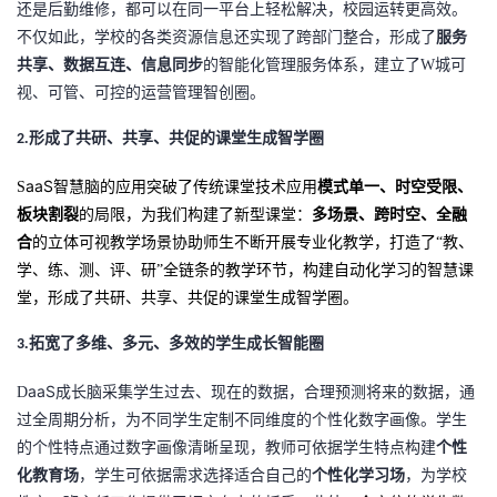
还是后勤维修，都可以在同一平台上轻松解决，校园运转更高效。
不仅如此，学校的各类资源信息还实现了跨部门整合，
形成
了
服务
共享、数据互连、信息同步
的智能化管理服务体系
，建立了
W
城可
视、可管、可控的运营管理智创圈。
.
形成了共研、共享、共促的课堂生成智学圈
2
aaS
S
智慧脑的应用突破了传统课堂技术应用
模式单一、时空受限、
板块割裂
的局限，为我们
构建了新型课堂：
多场景、跨时空、全融
合
的立体可视教学场景协助
师生不断开展专业化教学，打造了
“教、
学、练、测、评、研”全链条的教学环节，
构建自动化学习的智慧课
堂，形成了共研、共享、共促的课堂生成智学圈。
.
拓宽了多维、多元、多效的学生成长智能圈
3
aaS
D
成长脑采集学生过去、现在的数据，合理预测将来的数据，通
过全周期分析，为不同学生定制不同维度的个性化数字画像。
学生
的个性特点通过数字画像清晰呈现，
教师可依据学生特点构建
个性
化教育场
，学生可依据需求选择适合自己的
个性化学习场
，为学校