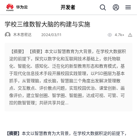
开发者
返
学校三维数智大脑的构建与实施
回
木木思密达
2024/03/11
4.7k+
举
报
【摘要】 【摘要】本文以智慧教育为大背景，在学校大数据积
淀的前提下，探究以数字化和互联网技术基础上，依托物联
化、智能化、感知化、泛在化的新型教育形态和教育模式，基
个
于现代化信息技术手段开展校园实践管理，以PSD圈层为基本
抓手，从管理脑，成长脑，智慧脑三个角度出发解决管理散
我
人
点、交互散点、评价散点问题，实现校园优治、课堂创新、画
像评价，建立智创圈、智学圈、智能圈，达成可视、可管、可
的
主
控的数智管理；共研共享共促...
开
页
发
【
摘要
】
本文以智慧教育为大背景，在学校大数据积淀的前提下，