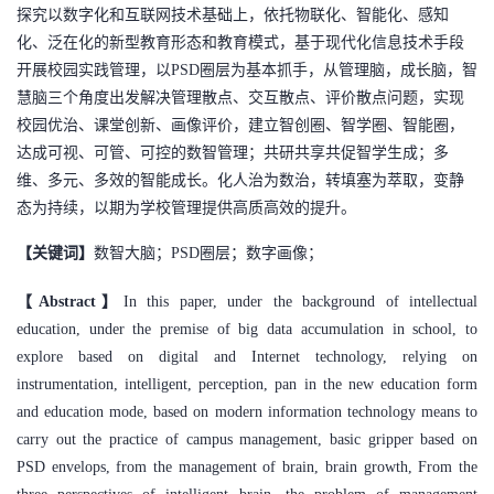
探究以数字化和互联网技术基础上，依托物联化、智能化、感知
者
化、泛在化的新型教育形态和教育模式，基于现代化信息技术手段
开展校园实践管理，以
PSD圈层为基本抓手，从管理脑，成长脑，智
我
慧脑三个角度出发解决管理散点、交互散点、评价散点问题，实现
校园优治、课堂创新、画像评价，建立智创圈、智学圈、智能圈，
的
我
达成可视、可管、可控的数智管理；共研共享共促智学生成；多
维、多元、多效的智能成长。化人治为数治，转填塞为萃取，变静
博
的
我
态为持续，以期为学校管理提供高质高效的提升。
客
论
的
我
【关键词】
数智大脑；
PSD圈层；数字画像；
【
Abstract】
In this paper, under the background of intellectual
坛
圈
的
我
education, under the premise of big data accumulation in school, to
子
直
的
我
explore based on digital and Internet technology, relying on
instrumentation, intelligent, perception, pan in the new education form
我
播
活
的
and education mode, based on modern information technology means to
carry out the practice of campus management, basic gripper based on
我
动
关
的
PSD envelops, from the management of brain, brain growth, From the