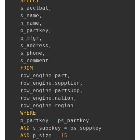
SELECT
	s_acctbal
,
	s_name
,
	n_name
,
	p_partkey
,
	p_mfgr
,
	s_address
,
	s_phone
,
	s_comment

FROM
	row_engine
.
part
,
	row_engine
.
supplier
,
	row_engine
.
partsupp
,
	row_engine
.
nation
,
	row_engine
.
region

WHERE
	p_partkey 
=
 ps_partkey

AND
 s_suppkey 
=
 ps_suppkey

AND
 p_size 
=
15