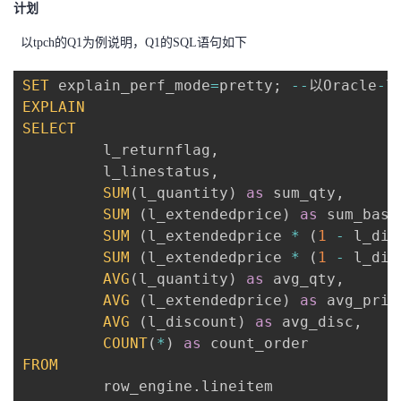
计划
以tpch的Q1为例说明，Q1的SQL语句如下
SET
 explain_perf_mode
=
pretty
;
--
以Oracle
-
EXPLAIN
SELECT
         l_returnflag
,
         l_linestatus
,
SUM
(
l_quantity
)
as
 sum_qty
,
SUM
(
l_extendedprice
)
as
 sum_base
SUM
(
l_extendedprice 
*
(
1
-
 l_dis
SUM
(
l_extendedprice 
*
(
1
-
 l_dis
AVG
(
l_quantity
)
as
 avg_qty
,
AVG
(
l_extendedprice
)
as
 avg_pric
AVG
(
l_discount
)
as
 avg_disc
,
COUNT
(
*
)
as
FROM
         row_engine
.