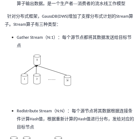
持
建
证
实
的
算子输出数据。是一个生产者—消费者的流水线工作模型
针对分布式框架，
增加了支撑分布式计划的
算
GaussDB(DWS)
Stream
议
验
收
子。
算子有三种类型：
Stream
藏
（
）：每个源节点都将其数据发送给目标节
Gather Stream
N:1
点
（
）：每个源节点将其数据根据连接条
Redistribute Stream
N:N
件计算
值，根据重新计算的
值进行分布，发给对应的
Hash
Hash
目标节点