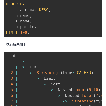
ORDER
BY
	s_acctbal 
DESC
,
	n_name
,
	s_name
,
LIMIT
100
;
执行结果如下：
  id 
|
                                    
--
--
+
--
--
--
--
--
--
--
--
--
--
--
--
--
--
--
--
--
1
|
-
>
  Limit                           
2
|
-
>
Streaming
(
type
:
GATHER
)
3
|
-
>
  Limit                     
4
|
-
>
  Sort                   
5
|
-
>
  Nested 
Loop
(
6
,
10
)
6
|
-
>
  Nested 
Loop
(
7
,
9
)
7
|
-
>
Streaming
(
type