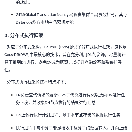
的功能。
我
注
的
开
负责集群全局事务控制，其与
GTM(Global Transaction Manager)
的
Programs
发
均有本地主备双机功能。
Datanode
支
3. 分布式执行框架
者
对应于分布式架构，
提供了分布式执行框架，这也是
GaussDB(DWS)
持
学
中最核心的技术，旨在充分利用
的资源，尽量将计
GaussDB(DWS)
DN
算下推到
进行，避免
成为瓶颈，以提升查询效率和系统扩展
DN
CN
我
堂
性。
的
我
我
分布式执行框架的技术特点如下：
技
的
的
我
负责查询请求的解析、基于代价进行优化以及向
进行任
CN
DN
务下发，
并收集
节点执行的结果进行汇总
DN
术
云
课
的
我
上运行执行计划进程，基于本节点存储的数据执行任务
DN
支
声
程
认
的
我
执行过程中每个算子都是接收下级算子的数据输入，并向上级