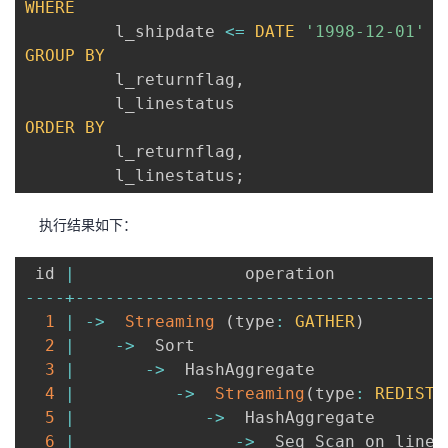
WHERE
         l_shipdate 
<=
DATE
'1998-12-01'
-
GROUP
BY
         l_returnflag
,
ORDER
BY
         l_returnflag
,
         l_linestatus
;
执行结果如
下：
 id 
|
                 operation           
--
--
+
--
--
--
--
--
--
--
--
--
--
--
--
--
--
--
--
--
--
-
1
|
-
>
Streaming
(
type
:
GATHER
)
2
|
-
>
  Sort                         
3
|
-
>
  HashAggregate             
4
|
-
>
Streaming
(
type
:
REDISTR
5
|
-
>
  HashAggregate       
6
|
-
>
  Seq Scan on linei