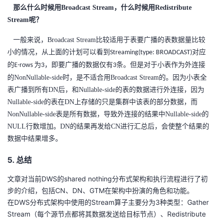
那么什么时候用Broadcast Stream，什么时候用Redistribute
Stream呢？
一般来说，Broadcast Stream比较适用于表要广播的表数据量比较
小的情况，
从上面的计划可以看到
Streaming(type: BROADCAST)对应
要广播的数据仅有
条。
但是对于小表作为外连接
的E-rows 为3，即
3
的NonNullable-side时，是不适合用Broadcast Stream的。因为小表全
表广播到所有DN后，和Nullable-side的表的数据进行外连接，因为
Nullable-side的表在DN上存储的只是集群中该表的部分数据，而
NonNullable-side表是所有数据，导致外连接的结果中Nullable-side的
NULL行数增加。DN的结果再发给CN进行汇总后，会使整个结果的
数据中结果增多。
5. 总结
文章对当前DWS的shared nothing分布式架构和执行流程进行了初
步的介绍，包括CN、DN、GTM在架构中扮演的角色和功能。
在DWS分布式架构中使用的Stream算子主要分为3种类型：Gather
Stream（每个源节点都将其数据发送给目标节点）、Redistribute