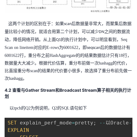
这两个计划的区别在于：如果
后数据量非常大，而聚集后数据
scan
量比较小的情况，就适合用第二个计划，可以减少
之间的数据流
DN
动，降低网络开销。从上面
的执行计划中，可以明显看到，
Seq
Q1
Scan on lineitem对应的E-rows为6001622，
即
后的数据估计有
seqscan
6001622
行，重分布之前
HashAggregate的的结果数据估计只有18行，
数据量大大减少。根据代价估算，重分布前做一次hashagg的代价，
比直接重分布scan的结果的代价要小很多，故选择了重分布前先做一
次hashagg。
4.2 查看与Gather Stream和Broadcast Stream算子相关的执行计
划
以tpch的Q2为例说明，Q2的SQL语句如下
SET
 explain_perf_mode
=
pretty
;
--
以Oracle
-
EXPLAIN