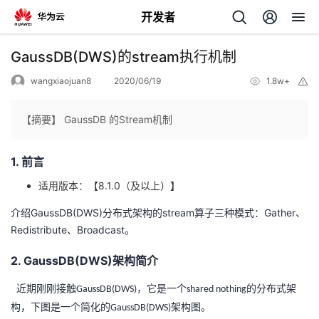
开发者
返
GaussDB(DWS)的stream执行机制
回
wangxiaojuan8
2020/06/19
1.8w+
举
报
【摘要】 GaussDB 的Stream机制
1. 前言
个
适用版本：【8.1.0（及以上）】
我
人
介绍GaussDB(DWS)分布式架构的stream算子三种模式：Gather、
Redistribute、Broadcast。
的
主
2. GaussDB(DWS)架构简介
开
页
近期刚刚接触
，它是一个
的分布式架
GaussDB(DWS)
shared nothing
构，下图是一个简化的
发
架构图。
GaussDB(DWS)