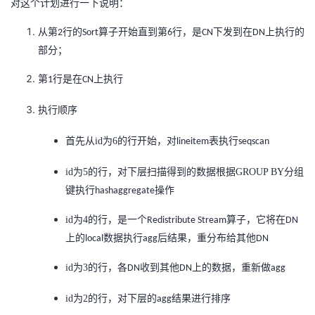
对这个计划进行一下说明：
从第
行的
算子开始直到第
行，是
下发到在
上执行的
2
Sort
6
CN
DN
部分；
第
行
是在
上执行
1
CN
执行顺序
首先从id为6的
行开始，对
表执行
lineitem
seqscan
id为5的
行，对下层扫描得到的数据根据GROUP BY
分组
键执行
操作
hashaggregate
id为4的
行，是一个
算子，它将在
Redistribute Stream
DN
上的
数据执行
后结果，重分布给其他
local
agg
DN
id为3的
行，各
收到其他
上的数据，重新做
DN
DN
agg
id为2的
行，对下层
的
结果进行排序
agg