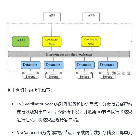
者
我
的
我
博
的
我
客
论
的
我
坛
圈
的
我
其中各组件的功能如下：
子
直
的
我
为对外服务和协调节点，负责接受客户端
CN(Coordinator Node)
连接以及对用户
命令解析下发，
并收集
节点执行的结果
SQL
DN
我
播
活
的
进行汇总，将结果展现给客户端
。
我
动
关
的
为内部数据节点，承载内部数据存储及计算单元
DN(Datanode)