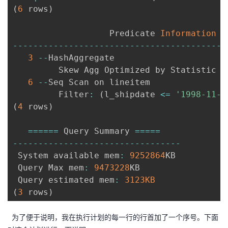
(
6
 rows
)
                   Predicate 
Information
(
--
--
--
--
--
--
--
--
--
--
--
--
--
--
--
--
--
--
--
--
--
3
--
HashAggregate

         Skew Agg Optimized by Statistic

6
--
Seq Scan on lineitem

         Filter
:
(
l_shipdate 
<=
'1998-11-2
(
4
 rows
)
===
===
 Query Summary 
===
==
--
--
--
--
--
--
--
--
--
--
--
--
--
--
--
--
-
 System available mem
:
9252864
KB

 Query Max mem
:
9473228
KB

 Query estimated mem
:
3123
KB
(
3
 rows
)
为了便于说明，我在执行计划的每一行的行首加了一个序号。
下面