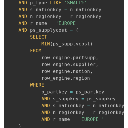
AND
 p_type 
LIKE
'SMALL%'
AND
 s_nationkey 
=
 n_nationkey

AND
 n_regionkey 
=
 r_regionkey

AND
 r_name 
=
'EUROPE '
AND
 ps_supplycost 
=
(
SELECT
MIN
(
ps_supplycost
)
FROM
			row_engine
.
partsupp
,
			row_engine
.
supplier
,
			row_engine
.
nation
,
			row_engine
.
region

WHERE
			p_partkey 
=
 ps_partkey

AND
 s_suppkey 
=
 ps_suppkey

AND
 s_nationkey 
=
 n_nationkey

AND
 n_regionkey 
=
 r_regionkey

AND
 r_name 
=
'EUROPE '
)