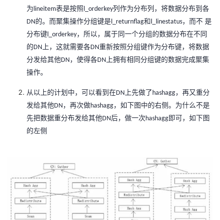
为
表是按照
列作为分布列，将数据分布到各
lineitem
l_orderkey
的。而聚集操作分组键是
和
，而不 是
DN
l_returnflag
l_linestatus
分布键
，所以，属于同一个分组的数据分布在不同
l_orderkey
的
上，这就需要各
重新按照分组键作为分布键，将数据
DN
DN
分发给其他
，使得各
上拥有相同分组键的数据完成聚集
DN
DN
操作。
从以上的计划中，可以看到在
上先做了
，再又重分
DN
hashagg
发给其他
，再次做
，如下图中的右侧。为什么不是
DN
hashagg
先把数据重分布发给其他
后，做一次
即可，如下图
DN
hashagg
的左侧