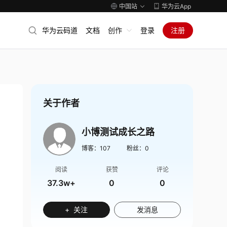
中国站
华为云App
华为云码道
文档
创作
登录
注册
关于作者
小博测试成长之路
博客：
107
粉丝：
0
阅读
获赞
评论
37.3w+
0
0
+ 关注
发消息