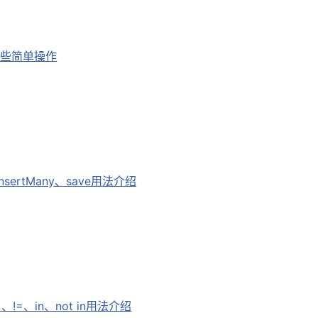
一些简单操作
insertMany、save用法介绍
!=、in、not in用法介绍