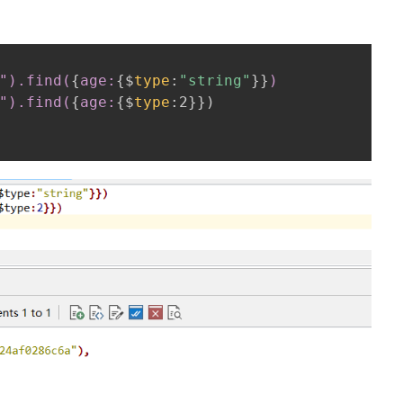
：
").find(
{
age:
{
$
type
:
"string"
}
}
)

").find(
{
age:
{
$
type
:
2
}
}
)