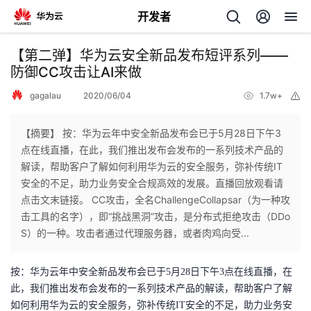
开发者
返
【第二弹】华为云安全新品发布短评系列——
回
防御CC攻击让AI来做
gagalau
2020/06/04
1.7w+
举
报
【摘要】 按：华为云年中安全新品发布会已于5月28日下午3
点在线直播，在此，我们推出发布会发布的一系列技术产品的
个
解读，帮助客户了解如何利用华为云的安全服务，弥补传统IT
安全的不足，助力业务安全合规高效的发展。直播回放观看请
我
人
点击文末链接。 CC攻击，全名ChallengeCollapsar（为一种攻
击工具的名字），即“挑战黑洞”攻击，是分布式拒绝攻击（DDo
的
主
S）的一种。攻击者通过代理服务器，或者肉鸡向受...
开
页
按：华为云年中安全新品发布会已于5月28日下午3点在线直播，在
此，我们推出发布会发布的一系列技术产品的解读，帮助客户了解
发
如何利用华为云的安全服务，弥补传统IT安全的不足，助力业务安