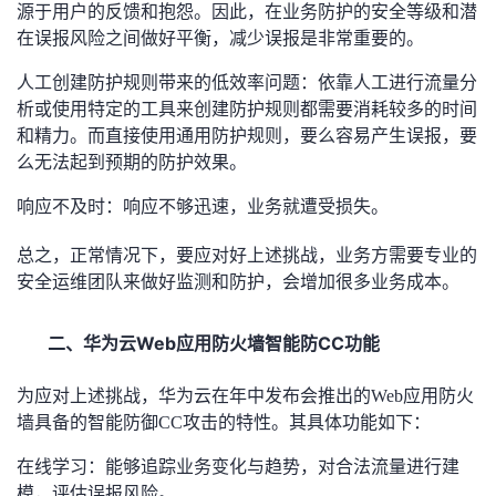
源于用户的反馈和抱怨。因此，在业务防护的安全等级和潜
我
注
的
开
在误报风险之间做好平衡，减少误报是非常重要的。
的
Programs
发
人工创建防护规则带来的低效率问题：依靠人工进行流量分
析或使用特定的工具来创建防护规则都需要消耗较多的时间
支
者
和精力。而直接使用通用防护规则，要么容易产生误报，要
么无法起到预期的防护效果。
持
学
响应不及时：响应不够迅速，业务就遭受损失。
我
堂
总之，正常情况下，要应对好上述挑战，业务方需要专业的
安全运维团队来做好监测和防护，会增加很多业务成本。
的
我
我
二、
Web
CC
华为云
应用防火墙智能防
功能
技
的
的
我
为应对上述挑战，华为云在年中发布会推出的Web应用防火
术
云
课
的
我
墙具备的智能防御CC攻击的特性。其具体功能如下：
支
声
程
认
的
我
在线学习：能够追踪业务变化与趋势，对合法流量进行建
模，评估误报风险。