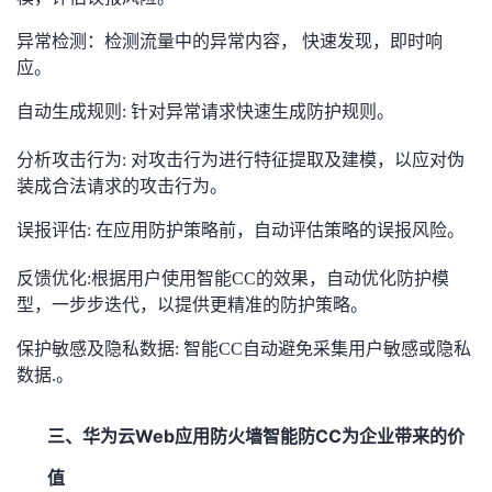
持
建
证
实
的
异常检测：检测流量中的异常内容， 快速发现，即时响
议
验
收
应。
自动生成规则: 针对异常请求快速生成防护规则。
藏
分析攻击行为: 对攻击行为进行特征提取及建模，以应对伪
装成合法请求的攻击行为。
误报评估: 在应用防护策略前，自动评估策略的误报风险。
反馈优化:根据用户使用智能CC的效果，自动优化防护模
型，一步步迭代，以提供更精准的防护策略。
保护敏感及隐私数据: 智能CC自动避免采集用户敏感或隐私
数据.。
三、
Web
CC
华为云
应用防火墙智能防
为企业带来的价
值