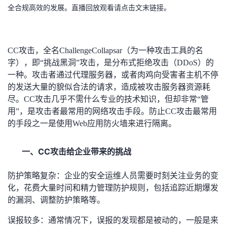
全合规高效的发展。直播回放观看请点击文末链接。
者
我
CC
攻击，全名ChallengeCollapsar（为一种攻击工具的名
字），即“挑战黑洞”攻击，是分布式拒绝攻击（DDoS）的
的
我
一种。攻击者通过代理服务器，或者肉鸡向受害者主机不停
的发送大量的貌似合法的请求，造成被攻击服务器资源耗
博
的
我
尽。CC攻击几乎不需什么专业的技术知识，但却非常“管
用”，是攻击者最常用的网络攻击手段。防止CC攻击最常用
客
论
的
我
的手段之一是使用Web应用防火墙来进行隔离。
坛
圈
的
我
一、
CC
攻击给企业带来的挑战
子
直
的
我
防护策略复杂：企业的安全运维人员需要时刻关注业务的变
化，花费大量时间和精力管理防护规则，包括追踪近期爆发
我
播
活
的
的漏洞、调整防护策略等。
我
动
关
的
误报较多：通常情况下，误报的发现都是被动的，一般是来