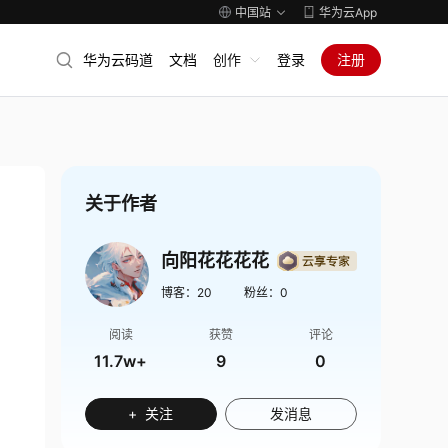
中国站
华为云App
华为云码道
文档
创作
登录
注册
关于作者
向阳花花花花
博客：
20
粉丝：
0
阅读
获赞
评论
11.7w+
9
0
+ 关注
发消息