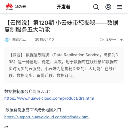
开发者
返
【云图说】第120期 小云妹带您揭秘——数据
回
复制服务五大功能
阅识风云
2019/04/10
2.6w+
举
报
【摘要】 数据复制服务（Data Replication Service，简称为D
RS）是一种易用、稳定、高效，用于数据库在线迁移和数据库
个
实时同步的云服务。小云妹为您揭秘DRS的四大功能：在线迁
移、数据同步、备份迁移、数据订阅。
我
人
数据复制服务介绍页入口：
我
的
主
https://www.huaweicloud.com/product/drs.html
我
的
开
页
入口
：
数据复制服务DRS成长地图
https://support.huaweicloud.com/drs/index.html
我
的
开
发