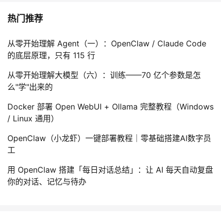
议
注
验
收
热门推荐
藏
从零开始理解 Agent（一）：OpenClaw / Claude Code
的底层原理，只有 115 行
从零开始理解大模型（六）：训练——70 亿个参数是怎
么"学"出来的
Docker 部署 Open WebUI + Ollama 完整教程（Windows
/ Linux 通用）
OpenClaw（小龙虾）一键部署教程｜零基础搭建AI数字员
工
用 OpenClaw 搭建「每日对话总结」：让 AI 每天自动复盘
你的对话、记忆与待办