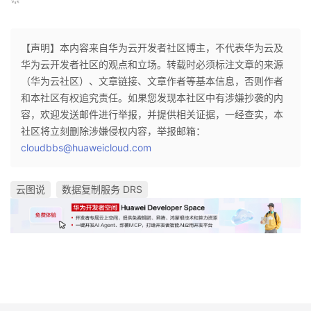
的
Programs
发
者
【声明】本内容来自华为云开发者社区博主，不代表华为云及
支
者
我
华为云开发者社区的观点和立场。转载时必须标注文章的来源
（华为云社区）、文章链接、文章作者等基本信息，否则作者
持
学
的
我
和本社区有权追究责任。如果您发现本社区中有涉嫌抄袭的内
容，欢迎发送邮件进行举报，并提供相关证据，一经查实，本
我
堂
博
的
我
社区将立刻删除涉嫌侵权内容，举报邮箱：
cloudbbs@huaweicloud.com
的
我
客
论
的
我
我
云图说
数据复制服务 DRS
技
的
坛
圈
的
我
的
我
术
云
子
直
的
我
课
的
我
支
声
播
活
的
程
认
的
我
持
建
动
关
证
实
的