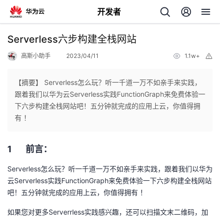
开发者
返
Serverless六步构建全栈网站
回
高斯小助手
2023/04/11
1.1w+
举
报
【摘要】 Serverless怎么玩？听一千道一万不如亲手来实践，
跟着我们以华为云Serverless实践FunctionGraph来免费体验一
下六步构建全栈网站吧！五分钟就完成的应用上云，你值得拥
个
有 ！
我
人
1 前言：
的
主
Serverless怎么玩？听一千道一万不如亲手来实践，跟着我们以华为
云Serverless实践FunctionGraph来免费体验一下六步构建全栈网站
开
页
吧！五分钟就完成的应用上云，你值得拥有 ！
如果您对更多Serverrless实践感兴趣，还可以扫描文末二维码，加
发