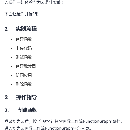
入我们一起体验华为云最佳实践！
者
下面让我们开始吧！
我
2 实践流程
的
我
创建函数
上传代码
博
的
我
测试函数
客
论
的
我
创建触发器
访问应用
坛
圈
的
我
删除函数
子
直
的
我
3 操作指导
我
播
活
的
3.1 创建函数
登录华为云后，按“产品”
-
“计算”
-
“函数工作流
FunctionGraph
”路径，
我
动
关
的
进入华为云函数工作流
FunctionGraph
平台首页。