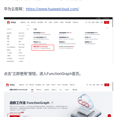
我
注
的
开
华为云官网：
https://www.huaweicloud.com/
的
Programs
发
支
者
持
学
我
堂
的
我
我
点击“立即使用”按钮，进入
FunctionGraph
首页。
技
的
的
我
术
云
课
的
我
支
声
程
认
的
我