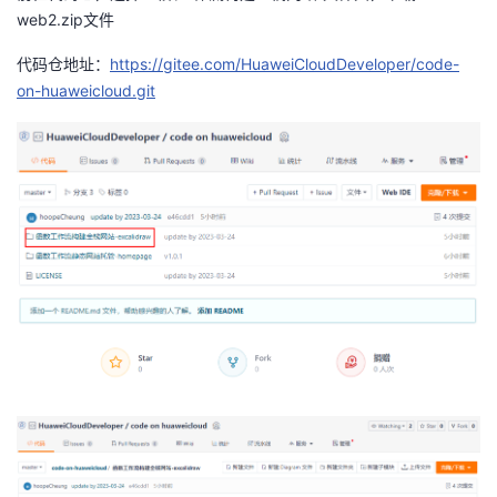
web2.zip
文件
代码仓地址：
https://gitee.com/HuaweiCloudDeveloper/code-
on-huaweicloud.git