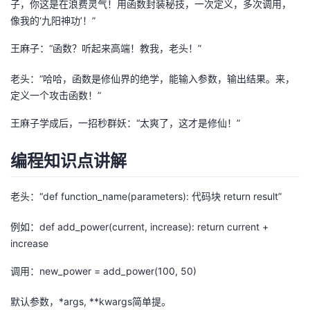
子，你这是在浪费灵气！用函数封装秘技，一次定义，多次调用，
像我的‘九阳神功’！”
者
王麻子：“函数？听起来高端！教我，老头！”
我
老头：“哈哈，函数是修仙界的绝学，能输入参数，输出结果。来，
的
我
定义一个攻击函数！”
王麻子学成后，一招秒群妖：“太爽了，这才是修仙！”
博
的
我
编程知识点讲解
客
论
的
我
坛
圈
的
我
老头：“def function_name(parameters): 代码块 return result”
子
直
的
我
例如：def add_power(current, increase): return current +
increase
我
播
活
的
调用：new_power = add_power(100, 50)
我
动
关
的
默认参数，*args, **kwargs简单提。