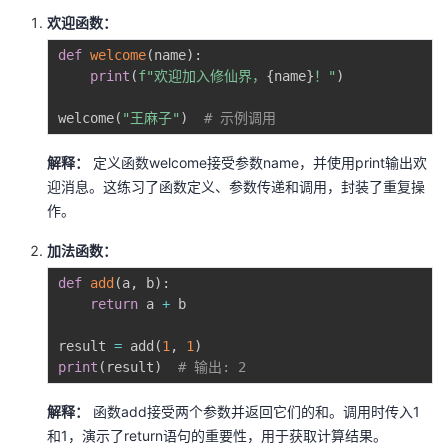
欢迎函数：
def
welcome
(
name
)
:
print
(
f"欢迎加入修仙界，
{
name
}
！"
)
welcome
(
"王麻子"
)
# 示例调用
解释：
定义函数welcome接受参数name，并使用print输出欢
迎消息。这练习了函数定义、参数传递和调用，封装了重复操
作。
加法函数：
def
add
(
a
,
 b
)
:
return
 a 
+
 b

result 
=
 add
(
1
,
1
)
print
(
result
)
# 输出: 2
解释：
函数add接受两个参数并返回它们的和。调用时传入1
和1，演示了return语句的重要性，用于获取计算结果。