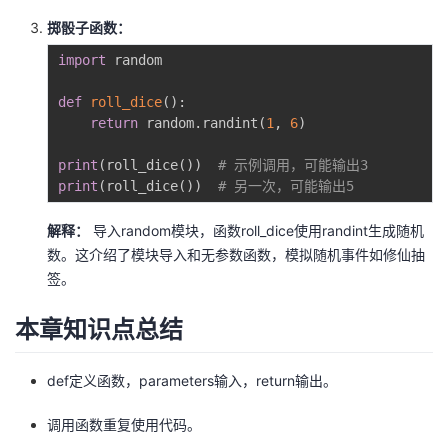
掷骰子函数：
import
 random

def
roll_dice
(
)
:
return
 random
.
randint
(
1
,
6
)
print
(
roll_dice
(
)
)
# 示例调用，可能输出3
print
(
roll_dice
(
)
)
# 另一次，可能输出5
解释：
导入random模块，函数roll_dice使用randint生成随机
数。这介绍了模块导入和无参数函数，模拟随机事件如修仙抽
签。
本章知识点总结
def定义函数，parameters输入，return输出。
调用函数重复使用代码。