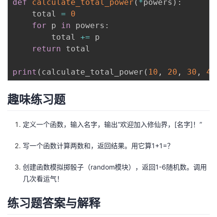
def
calculate_total_power
(
*
powers
)
:
持
建
证
实
的
    total 
=
0
for
 p 
in
 powers
:
议
验
收
        total 
+=
 p

return
 total

藏
print
(
calculate_total_power
(
10
,
20
,
30
,
40
趣味练习题
定义一个函数，输入名字，输出“欢迎加入修仙界，[名字]！”
写一个函数计算两数和，返回结果。用它算1+1=？
创建函数模拟掷骰子（random模块），返回1-6随机数。调用
几次看运气！
练习题答案与解释