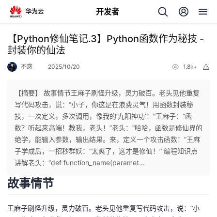
开发者
返
【Python修仙笔记.3】Python函数作为秘技 -
回
封装你的仙法
不惑
2025/10/20
1.8k+
举
报
【摘要】 故事情节王麻子刷怪升级，灵力破百。老头见他重复
写代码攻击，说：“小子，你这是在浪费灵气！用函数封装秘
个
技，一次定义，多次调用，像我的‘九阳神功’！”王麻子：“函
数？听起来高端！教我，老头！”老头：“哈哈，函数是修仙界的
我
人
绝学，能输入参数，输出结果。来，定义一个攻击函数！”王麻
子学成后，一招秒群妖：“太爽了，这才是修仙！” 编程知识点
的
主
讲解老头：“def function_name(paramet...
故事情节
开
页
王麻子刷怪升级，灵力破百。老头见他重复写代码攻击，说：“小
发