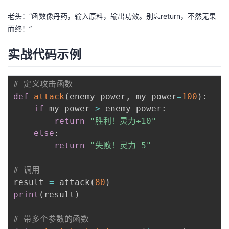
我
注
的
开
老头：“函数像丹药，输入原料，输出功效。别忘return，不然无果
而终！”
的
Programs
发
实战代码示例
支
者
# 定义攻击函数
持
学
def
attack
(
enemy_power
,
 my_power
=
100
)
:
if
 my_power 
>
 enemy_power
:
我
堂
return
"胜利！灵力+10"
else
:
的
我
我
return
"失败！灵力-5"
技
的
的
我
# 调用
result 
=
 attack
(
80
)
术
云
课
的
我
print
(
result
)
支
声
程
认
的
我
# 带多个参数的函数