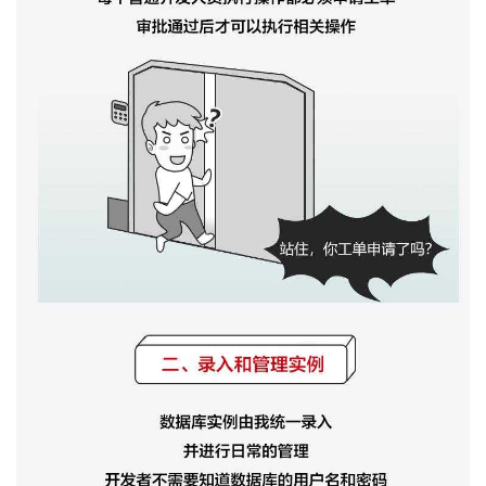
持
建
证
实
的
议
验
收
藏