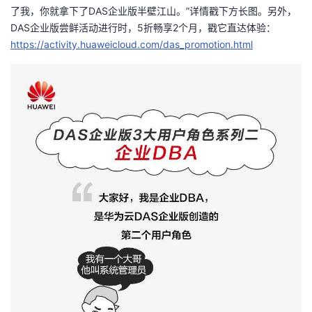
了我，你就拿下了DAS企业版半壁江山。”详情戳下方长图。另外，
者
DAS企业版尝鲜活动进行时，5折畅享2个月，戳它直达体验：
https://activity.huaweicloud.com/das_promotion.html
我
的
我
博
的
我
客
论
的
我
坛
圈
的
我
子
直
的
我
我
播
活
的
我
动
关
的